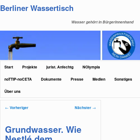
Zum
Berliner Wassertisch
primären
Inhalt
Wasser gehört in BürgerInnenhand
springen
Hauptmenü
Start
Projekte
jurist. Anfechtg
NOlympia
noTTIP-noCETA
Dokumente
Presse
Medien
Sonstiges
Über uns
Beitragsnavigation
←
Vorheriger
Nächster
→
Grundwasser. Wie
Nestlé dem