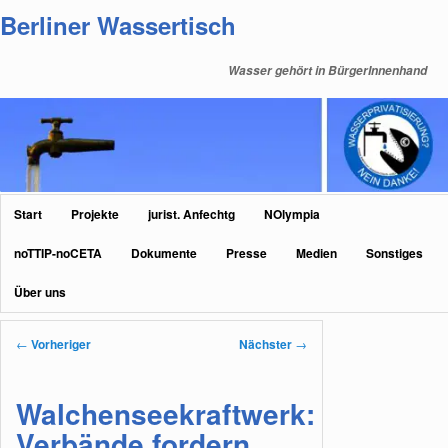
Zum
Berliner Wassertisch
primären
Inhalt
Wasser gehört in BürgerInnenhand
springen
Hauptmenü
Start
Projekte
jurist. Anfechtg
NOlympia
noTTIP-noCETA
Dokumente
Presse
Medien
Sonstiges
Über uns
Beitragsnavigation
←
Vorheriger
Nächster
→
Walchenseekraftwerk:
Verbände fordern