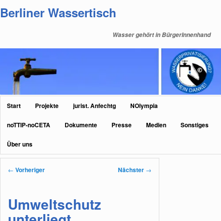
Zum
Berliner Wassertisch
primären
Inhalt
Wasser gehört in BürgerInnenhand
springen
Hauptmenü
Start
Projekte
jurist. Anfechtg
NOlympia
noTTIP-noCETA
Dokumente
Presse
Medien
Sonstiges
Über uns
Beitragsnavigation
←
Vorheriger
Nächster
→
Umweltschutz
unterliegt