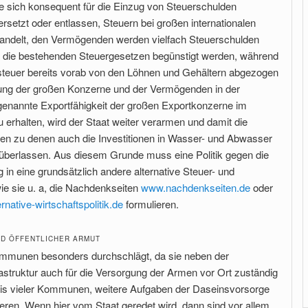
die sich konsequent für die Einzug von Steuerschulden
rsetzt oder entlassen, Steuern bei großen internationalen
andelt, den Vermögenden werden vielfach Steuerschulden
ch die bestehenden Steuergesetzen begünstigt werden, während
steuer bereits vorab von den Löhnen und Gehältern abgezogen
igung der großen Konzerne und der Vermögenden in der
sogenannte Exportfähigkeit der großen Exportkonzerne im
 erhalten, wird der Staat weiter verarmen und damit die
onen zu denen auch die Investitionen in Wasser- und Abwasser
überlassen. Aus diesem Grunde muss eine Politik gegen die
ng in eine grundsätzlich andere alternative Steuer- und
 wie sie u. a, die Nachdenkseiten
www.nachdenkseiten.de
oder
rnative-wirtschaftspolitik.de
formulieren.
ND ÖFFENTLICHER ARMUT
 Kommunen besonders durchschlägt, da sie neben der
astruktur auch für die Versorgung der Armen vor Ort zuständig
raxis vieler Kommunen, weitere Aufgaben der Daseinsvorsorge
isieren. Wenn hier vom Staat geredet wird, dann sind vor allem