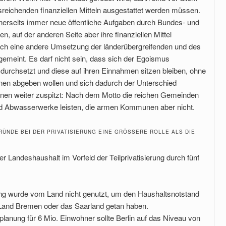
reichenden finanziellen Mitteln ausgestattet werden müssen.
inerseits immer neue öffentliche Aufgaben durch Bundes- und
 auf der anderen Seite aber ihre finanziellen Mittel
uch eine andere Umsetzung der länderübergreifenden und des
emeint. Es darf nicht sein, dass sich der Egoismus
urchsetzt und diese auf ihren Einnahmen sitzen bleiben, ohne
n abgeben wollen und sich dadurch der Unterschied
nen weiter zuspitzt: Nach dem Motto die reichen Gemeinden
nd Abwasserwerke leisten, die armen Kommunen aber nicht.
RÜNDE BEI DER PRIVATISIERUNG EINE GRÖSSERE ROLLE ALS DIE Ö
r Landeshaushalt im Vorfeld der Teilprivatisierung durch fünf
ung wurde vom Land nicht genutzt, um den Haushaltsnotstand
s Land Bremen oder das Saarland getan haben.
lanung für 6 Mio. Einwohner sollte Berlin auf das Niveau von