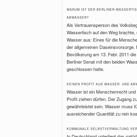
WARUM IST DER BERLINER-WASSERTIS
ABWASSER?
Als Vertrauensperson des Volksbege
Wassertisch auf den Weg brachte, s
Wasser aus: Eines für die Mensche
der allgemeinen Daseinsvorsorge. 
Bevölkerung am 13. Febr. 2011 die
Berliner Senat mit den beiden Was
geschlossen hatte.
KEINEN PROFIT AUS WASSER- UND AB
Wasser ist ein Menschenrecht un
Profit ziehen dürfen. Der Zugang 
gewährleistet sein. Wasser muss für
ausreichender Quantität zu rein ko
KOMMUNALE SELBSTVERWALTUNG VE
In Deutschland unterliegt das nat