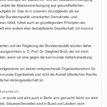
 wobei die Abwasserentsorgung aus gesundheitlichen
fgabe ist. Das ist in unserem Grundgesetz als ein
g der Bundesrepublik verankerten Demokratie- und
ran rüttelt, rüttelt auch an grundlegenden Prinzipien der
l eine andere eher destabilisierte Gesellschaft. Ich komme
amenten und der Regierung der Bundesrepublik würden daher
ngsrichters a. D. Prof. Dr. Siegfried Broß, der ich mich
deln, wenn sie eine gegen die kommunale Selbstverwaltung
undgesetzes am besten entsprechende Organisationsform für
mmunale Eigenbetrieb und nicht die Anstalt öffentlichen Rechts
licher Aktiengesellschaft ist.
HAUSGEMACHT.
m, er wurde und wird auch in Berlin arm gemacht! Nicht nur wird
et, Steuerprüferstellen sind in Bund und Ländern nicht