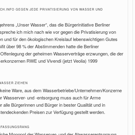
CH.INFO GEGEN JEDE PRIVATISIERUNG VON WASSER UND
hrens „Unser Wasser“, das die Bürgerinitiative Berliner
preche ich mich nach wie vor gegen die Privatisierung von
n und für den ökologischen Kreislauf lebenswichtigen Gutes
Mit über 98 % der Abstimmenden hatte die Berliner
 Offenlegung der geheimen Wasserverträge erzwungen, die der
serkonzernen RWE und Vivendi (jetzt Veolia) 1999
WASSER ZIEHEN
d keine Ware, aus dem Wasserbetriebe/Unternehmen/Konzerne
zur Wasserver- und -entsorgung muss auch für Arme
 alle Bürgerinnen und Bürger in bester Qualität und in
stendeckenden Preisen zur Verfügung gestellt werden.
RFASSUNGSRANG
ürliche Monopol der Wasserver- und der Abwasserentsorgung