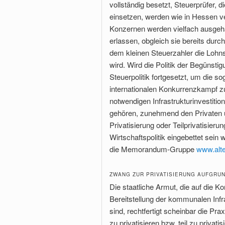
vollständig besetzt, Steuerprüfer, 
einsetzen, werden wie in Hessen ve
Konzernen werden vielfach ausgeh
erlassen, obgleich sie bereits dur
dem kleinen Steuerzahler die Lohn
wird. Wird die Politik der Begünst
Steuerpolitik fortgesetzt, um die 
internationalen Konkurrenzkampf zu
notwendigen Infrastrukturinvestiti
gehören, zunehmend den Privaten 
Privatisierung oder Teilprivatisieru
Wirtschaftspolitik eingebettet sein
die Memorandum-Gruppe
www.alte
ZWANG ZUR PRIVATISIERUNG AUFGRU
Die staatliche Armut, die auf die
Bereitstellung der kommunalen Infr
sind, rechtfertigt scheinbar die P
zu privatisieren bzw. teil zu privat