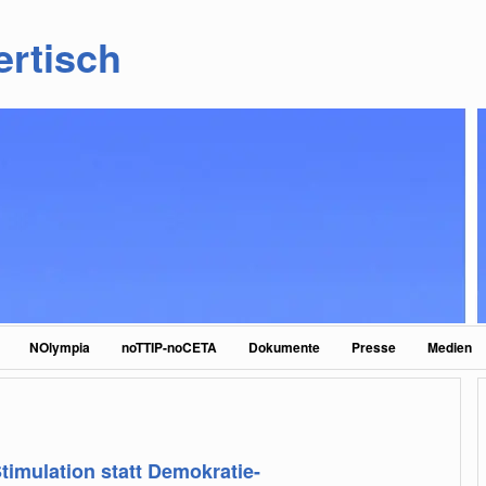
ertisch
NOlympia
noTTIP-noCETA
Dokumente
Presse
Medien
timulation statt Demokratie-