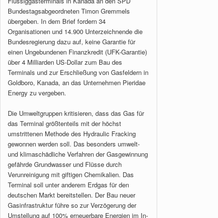
Flüssiggasterminals in Kanada an den SPD
Bundestagsabgeordneten Timon Gremmels
übergeben. In dem Brief fordern 34
Organisationen und 14.900 Unterzeichnende die
Bundesregierung dazu auf, keine Garantie für
einen Ungebundenen Finanzkredit (UFK-Garantie)
über 4 Milliarden US-Dollar zum Bau des
Terminals und zur Erschließung von Gasfeldern in
Goldboro, Kanada, an das Unternehmen Pieridae
Energy zu vergeben.
Die Umweltgruppen kritisieren, dass das Gas für
das Terminal größtenteils mit der höchst
umstrittenen Methode des Hydraulic Fracking
gewonnen werden soll. Das besonders umwelt-
und klimaschädliche Verfahren der Gasgewinnung
gefährde Grundwasser und Flüsse durch
Verunreinigung mit giftigen Chemikalien. Das
Terminal soll unter anderem Erdgas für den
deutschen Markt bereitstellen. Der Bau neuer
Gasinfrastruktur führe so zur Verzögerung der
Umstellung auf 100% erneuerbare Energien im In-