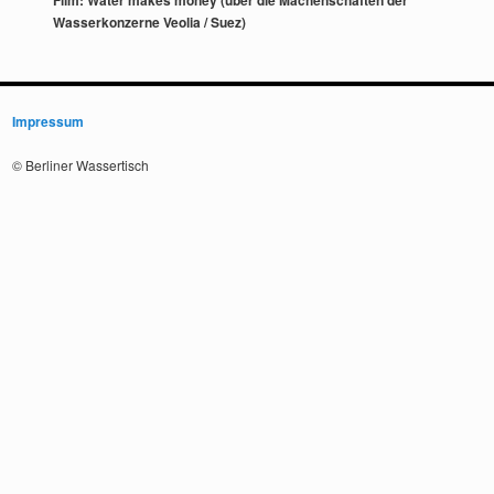
Film: Water makes money (über die Machenschaften der
Wasserkonzerne Veolia / Suez)
Impressum
© Berliner Wassertisch