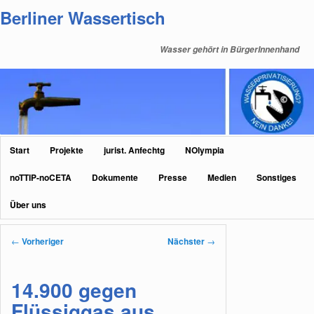
Zum
Berliner Wassertisch
primären
Inhalt
Wasser gehört in BürgerInnenhand
springen
Hauptmenü
Start
Projekte
jurist. Anfechtg
NOlympia
noTTIP-noCETA
Dokumente
Presse
Medien
Sonstiges
Über uns
Beitragsnavigation
←
Vorheriger
Nächster
→
14.900 gegen
Flüssiggas aus