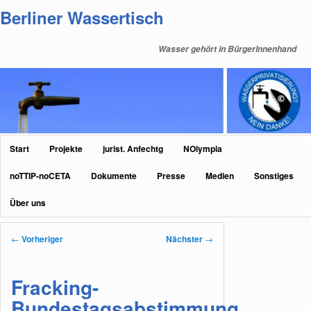
Zum
Berliner Wassertisch
primären
Inhalt
Wasser gehört in BürgerInnenhand
springen
Hauptmenü
Start
Projekte
jurist. Anfechtg
NOlympia
noTTIP-noCETA
Dokumente
Presse
Medien
Sonstiges
Über uns
Beitragsnavigation
←
Vorheriger
Nächster
→
Fracking-
Bundestagsabstimmung