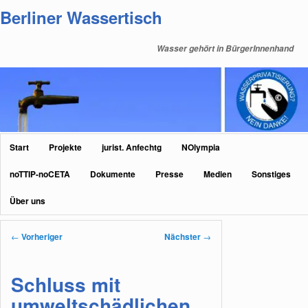
Zum
Berliner Wassertisch
primären
Inhalt
Wasser gehört in BürgerInnenhand
springen
Hauptmenü
Start
Projekte
jurist. Anfechtg
NOlympia
noTTIP-noCETA
Dokumente
Presse
Medien
Sonstiges
Über uns
Beitragsnavigation
←
Vorheriger
Nächster
→
Schluss mit
umweltschädlichen