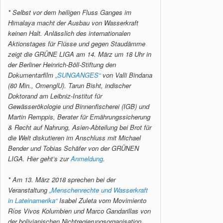
* Selbst vor dem heiligen Fluss Ganges im
Himalaya macht der Ausbau von Wasserkraft
keinen Halt. Anlässlich des internationalen
Aktionstages für Flüsse und gegen Staudämme
zeigt die GRÜNE LIGA am 14. März um 18 Uhr in
der Berliner Heinrich-Böll-Stiftung den
Dokumentarfilm
„SUNGANGES“
von Valli Bindana
(80 Min., OmenglU). Tarun Bisht, indischer
Doktorand am Leibniz-Institut für
Gewässerökologie und Binnenfischerei (IGB) und
Martin Remppis, Berater für Ernährungssicherung
& Recht auf Nahrung, Asien-Abteilung bei Brot für
die Welt diskutieren im Anschluss mit Michael
Bender und Tobias Schäfer von der GRÜNEN
LIGA. Hier geht’s zur
Anmeldung
.
* Am 13. März 2018 sprechen bei der
Veranstaltung
„Menschenrechte und Wasserkraft
in Lateinamerika“
Isabel Zuleta vom Movimiento
Ríos Vivos Kolumbien und Marco Gandarillas von
der bolivianischen Nichtregierungsorganisation