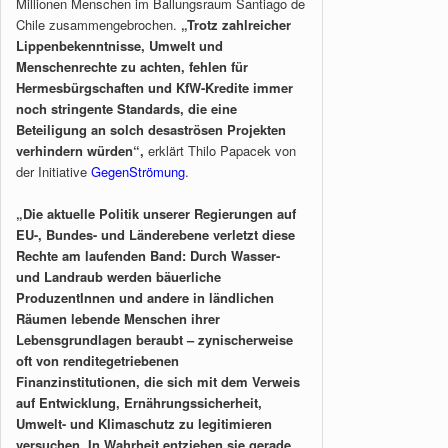
Millionen Menschen im Ballungsraum Santiago de
Chile zusammengebrochen.
„Trotz zahlreicher
Lippenbekenntnisse, Umwelt und
Menschenrechte zu achten, fehlen für
Hermesbürgschaften und KfW-Kredite immer
noch stringente Standards, die eine
Beteiligung an solch desaströsen Projekten
verhindern würden“,
erklärt Thilo Papacek von
der Initiative
GegenStrömung
.
„Die aktuelle Politik unserer Regierungen auf
EU-, Bundes- und Länderebene verletzt diese
Rechte am laufenden Band: Durch Wasser-
und Landraub werden bäuerliche
ProduzentInnen und andere in ländlichen
Räumen lebende Menschen ihrer
Lebensgrundlagen beraubt – zynischerweise
oft von renditegetriebenen
Finanzinstitutionen, die sich mit dem Verweis
auf Entwicklung, Ernährungssicherheit,
Umwelt- und Klimaschutz zu legitimieren
versuchen. In Wahrheit entziehen sie gerade