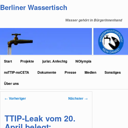
Zum
Berliner Wassertisch
primären
Inhalt
Wasser gehört in BürgerInnenhand
springen
Hauptmenü
Start
Projekte
jurist. Anfechtg
NOlympia
noTTIP-noCETA
Dokumente
Presse
Medien
Sonstiges
Über uns
Beitragsnavigation
←
Vorheriger
Nächster
→
TTIP-Leak vom 20.
April belegt: