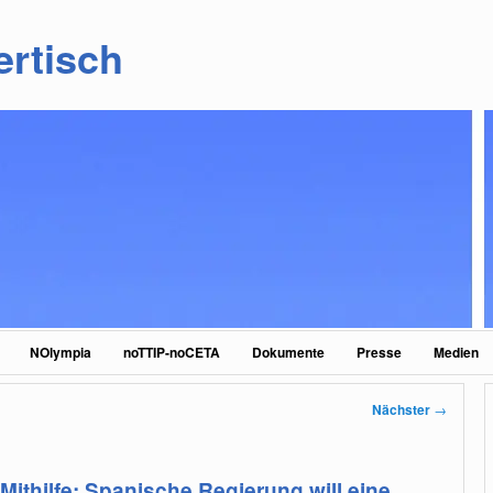
ertisch
NOlympia
noTTIP-noCETA
Dokumente
Presse
Medien
Nächster
→
 Mithilfe: Spanische Regierung will eine