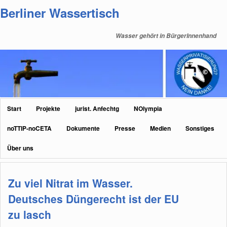
Zum
Zum
Berliner Wassertisch
primären
sekundären
Inhalt
Inhalt
Wasser gehört in BürgerInnenhand
springen
springen
Hauptmenü
Start
Projekte
jurist. Anfechtg
NOlympia
noTTIP-noCETA
Dokumente
Presse
Medien
Sonstiges
Über uns
Zu viel Nitrat im Wasser.
Deutsches Düngerecht ist der EU
zu lasch