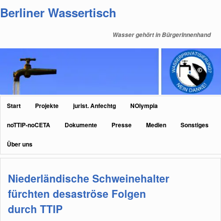
Zum
Zum
Berliner Wassertisch
primären
sekundären
Inhalt
Inhalt
Wasser gehört in BürgerInnenhand
springen
springen
Hauptmenü
Start
Projekte
jurist. Anfechtg
NOlympia
noTTIP-noCETA
Dokumente
Presse
Medien
Sonstiges
Über uns
Niederländische Schweinehalter
fürchten desaströse Folgen
durch TTIP