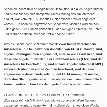
Schon die sonst übliche begleitende Resolution, die allen Abgeordneten
und Ausschüssen eine komplette Untersuchung des Abkommens
erlaubt, war vom INTA-Ausschuss einige Wochen zuvor abgelehnt
worden. Ein noch nie dagewesener Schachzug, doch es wird einfach
keine geben. Die Grünen gehörten zu den wenigen Stimmen, die Zeter
und Mordio schrieen, aber das traf auf taube Ohren.
Was die Sache noch schlimmer macht:
Zwar haben verschiedene
Ausschüsse, die bei einzelnen Aspekten von CETA zuständig sind,
eigene Stellungnahmen angemeldet, aber so wie es aussieht, sind
diese alle abgelehnt worden. Der Umweltausschuss (ENVI) und der
Ausschuss für Beschäftigung und soziale Angelegenheiten (EMPL)
haben sich über den engen Zeitplan beschwert, weil der eine
angemessene Auseinandersetzung mit CETA unmöglich mache,
doch ihre Stellungnahmen wurden abgewiesen, aus offensichtlich
keinem anderen Grund als dem, jede Kritik zu unterbinden.
DEMOKRATIE: NUR EIN MITTAGESSEN MIT EINER PERSON?
„Das raubt mir wirklich den Atem, wie wir zu so schnellem Handeln
gezwungen werden“
, bemerkte mein Kollege Bart Staes diese Woche.