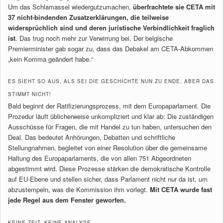
Um das Schlamassel wiedergutzumachen,
überfrachtete sie CETA mit
37 nicht-bindenden Zusatzerklärungen, die teilweise
widersprüchlich sind und deren juristische Verbindlichkeit fraglich
ist
. Das trug noch mehr zur Verwirrung bei. Der belgische
Premierminister gab sogar zu, dass das Debakel am CETA-Abkommen
„kein Komma geändert habe.“
ES SIEHT SO AUS, ALS SEI DIE GESCHICHTE NUN ZU ENDE, ABER DAS
STIMMT NICHT!
Bald beginnt der Ratifizierungsprozess, mit dem Europaparlament. Die
Prozedur läuft üblicherweise unkompliziert und klar ab: Die zuständigen
Ausschüsse für Fragen, die mit Handel zu tun haben, untersuchen den
Deal. Das bedeutet Anhörungen, Debatten und schriftliche
Stellungnahmen, begleitet von einer Resolution über die gemeinsame
Haltung des Europaparlaments, die von allen 751 Abgeordneten
abgestimmt wird. Diese Prozesse stärken die demokratische Kontrolle
auf EU-Ebene und stellen sicher, dass Parlament nicht nur da ist, um
abzustempeln, was die Kommission ihm vorlegt.
Mit CETA wurde fast
jede Regel aus dem Fenster geworfen.
KEINE ZEIT. KEINE ANALYSE