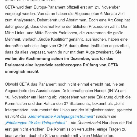
CETA wird dem Europa-Parlament offiziell erst am 21. November
vorgelegt werden. Von da an haben die Abgeordneten 6 Monate Zeit
zum Analysieren, Debattieren und Abstimmen. Doch eine Art Coup hat
dafür gesorgt, dass diesmal keine der üblichen Prozeduren zählt. Die
Mitte-Links- und Mitte-Rechts-Fraktionen, die zusammen die große
Mehrheit, vielfach „Große Koalition“ genannt, ausmachen, haben eine
dermaßen schnelle Jagd von CETA durch diese Institution angezettelt,
dass du alles verpasst, wenn du nur mit dem Auge zwinkerst.
Sie
wollen die Abstimmung schon im Dezember, was für das
Parlament eine irgendwie sachbezogene Prüfung von CETA
unmöglich macht.
Obwohl CETA das Parlament noch nicht einmal erreicht hat, hielten
Abgeordnete des Ausschusses für internationalen Handel (INTA) am
10. November ein Hearing ab; vorgesehen war eine Erklärung durch die
Kommission und den Rat zu den 37 Statements, bekannt als „Joint
Interpretative Instruments“ der Union und der Mitgliedsstaaten.
(gemeint
ist nicht das „
Gemeinsame Auslegungsinstrument
“ sondern die
„
Erklärungen für das Ratsprotokoll
“ – die Übersetzerin)
Nur dass der Rat
erst gar nicht erschien. Die Kommission versuchte, einige Fragen zu
beantworten, doch die Sitzung endete mit vielen Unklarheiten.