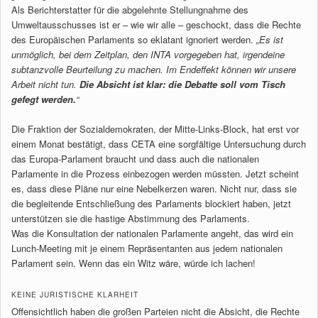
Als Berichterstatter für die abgelehnte Stellungnahme des
Umweltausschusses ist er – wie wir alle – geschockt, dass die Rechte
des Europäischen Parlaments so eklatant ignoriert werden.
„Es ist
unmöglich, bei dem Zeitplan, den INTA vorgegeben hat, irgendeine
subtanzvolle Beurteilung zu machen. Im Endeffekt können wir unsere
Arbeit nicht tun.
Die Absicht ist klar: die Debatte soll vom Tisch
gefegt werden.
“
Die Fraktion der Sozialdemokraten, der Mitte-Links-Block, hat erst vor
einem Monat bestätigt, dass CETA eine sorgfältige Untersuchung durch
das Europa-Parlament braucht und dass auch die nationalen
Parlamente in die Prozess einbezogen werden müssten. Jetzt scheint
es, dass diese Pläne nur eine Nebelkerzen waren. Nicht nur, dass sie
die begleitende Entschließung des Parlaments blockiert haben, jetzt
unterstützen sie die hastige Abstimmung des Parlaments.
Was die Konsultation der nationalen Parlamente angeht, das wird ein
Lunch-Meeting mit je einem Repräsentanten aus jedem nationalen
Parlament sein. Wenn das ein Witz wäre, würde ich lachen!
KEINE JURISTISCHE KLARHEIT
Offensichtlich haben die großen Parteien nicht die Absicht, die Rechte