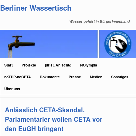
Zum
Zum
Berliner Wassertisch
primären
sekundären
Inhalt
Inhalt
Wasser gehört in BürgerInnenhand
springen
springen
Hauptmenü
Start
Projekte
jurist. Anfechtg
NOlympia
noTTIP-noCETA
Dokumente
Presse
Medien
Sonstiges
Über uns
Anlässlich CETA-Skandal.
Parlamentarier wollen CETA vor
den EuGH bringen!