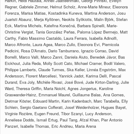
Harkin, Heidi Hautala, Anneli Jäätteenmäki, Georgi Pirinski, Evelyn
Regner, Gabriele Zimmer, Helmut Scholz, Anne-Marie Mineur, Eleonora
Forenza, Marisa Matias, Kostadinka Kuneva, Martina Anderson, Josu
Juaristi Abaunz, Merja Kyllönen, Neoklis Sylikiotis, Malin Björk, Stefan
Eck, Martina Michels, Kateřina Konečná, Barbara Spinelli, Marie-
Christine Vergiat, Tania González Peñas, Paloma López Bermejo, Matt
Carthy, Fabio Massimo Castaldo, Laura Ferrara, Isabella Adinolfi,
Marco Affronte, Laura Agea, Marco Zullo, Eleonora Evi, Piernicola
Pedicini, Rosa D’Amato, Dario Tamburrano, Ignazio Corrao, David
Borrelli, Marco Valli, Marco Zanni, Daniela Aiuto, Benedek Jávor, Bas
Eickhout, Julia Reda, Molly Scott Cato, Michael Cramer, Bodil Valero,
Philippe Lamberts, Claude Turmes, Ska Keller, Linnéa Engström, Max
Andersson, Florent Marcellesi, Yannick Jadot, Karima Delli, Pascal
Durand, Eva Joly, Michèle Rivasi, José Bové, Jude Kirton-Darling, Julie
Ward, Theresa Griffin, Maria Noichl, Agnes Jongerius, Karoline
Graswander-Hainz, Emmanuel Maurel, Guillaume Balas, Ana Gomes,
Dietmar Köster, Edouard Martin, Karin Kadenbach, Marc Tarabella, Elly
Schlein, Sergio Gaetano Cofferati, Josef Weidenholzer, Hugues Bayet,
Virginie Rozière, Eugen Freund, Tibor Szanyi, Lucy Anderson,
Anneliese Dodds, Ismail Ertug, Paul Tang, Afzal Khan, Pier Antonio
Panzeri, Isabelle Thomas, Eric Andrieu, Maria Arena