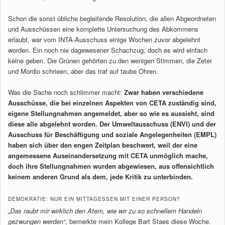
Schon die sonst übliche begleitende Resolution, die allen Abgeordneten
und Ausschüssen eine komplette Untersuchung des Abkommens
erlaubt, war vom INTA-Ausschuss einige Wochen zuvor abgelehnt
worden. Ein noch nie dagewesener Schachzug, doch es wird einfach
keine geben. Die Grünen gehörten zu den wenigen Stimmen, die Zeter
und Mordio schrieen, aber das traf auf taube Ohren.
Was die Sache noch schlimmer macht:
Zwar haben verschiedene
Ausschüsse, die bei einzelnen Aspekten von CETA zuständig sind,
eigene Stellungnahmen angemeldet, aber so wie es aussieht, sind
diese alle abgelehnt worden. Der Umweltausschuss (ENVI) und der
Ausschuss für Beschäftigung und soziale Angelegenheiten (EMPL)
haben sich über den engen Zeitplan beschwert, weil der eine
angemessene Auseinandersetzung mit CETA unmöglich mache,
doch ihre Stellungnahmen wurden abgewiesen, aus offensichtlich
keinem anderen Grund als dem, jede Kritik zu unterbinden.
DEMOKRATIE: NUR EIN MITTAGESSEN MIT EINER PERSON?
„Das raubt mir wirklich den Atem, wie wir zu so schnellem Handeln
gezwungen werden“
, bemerkte mein Kollege Bart Staes diese Woche.