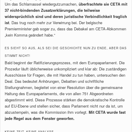
Um das Schlamassel wiedergutzumachen,
überfrachtete sie CETA mit
37 nicht-bindenden Zusatzerklärungen, die teilweise
widersprüchlich sind und deren juristische Verbindlichkeit fraglich
ist
. Das trug noch mehr zur Verwirrung bei. Der belgische
Premierminister gab sogar zu, dass das Debakel am CETA-Abkommen
„kein Komma geändert habe.“
ES SIEHT SO AUS, ALS SEI DIE GESCHICHTE NUN ZU ENDE, ABER DAS
STIMMT NICHT!
Bald beginnt der Ratifizierungsprozess, mit dem Europaparlament. Die
Prozedur läuft üblicherweise unkompliziert und klar ab: Die zuständigen
Ausschüsse für Fragen, die mit Handel zu tun haben, untersuchen den
Deal. Das bedeutet Anhörungen, Debatten und schriftliche
Stellungnahmen, begleitet von einer Resolution über die gemeinsame
Haltung des Europaparlaments, die von allen 751 Abgeordneten
abgestimmt wird. Diese Prozesse stärken die demokratische Kontrolle
auf EU-Ebene und stellen sicher, dass Parlament nicht nur da ist, um
abzustempeln, was die Kommission ihm vorlegt.
Mit CETA wurde fast
jede Regel aus dem Fenster geworfen.
KEINE ZEIT. KEINE ANALYSE