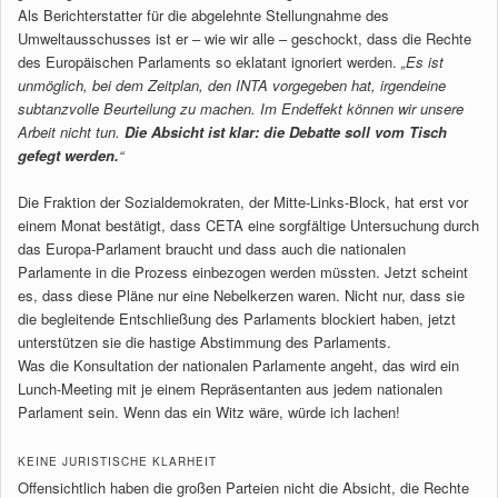
Als Berichterstatter für die abgelehnte Stellungnahme des
Umweltausschusses ist er – wie wir alle – geschockt, dass die Rechte
des Europäischen Parlaments so eklatant ignoriert werden.
„Es ist
unmöglich, bei dem Zeitplan, den INTA vorgegeben hat, irgendeine
subtanzvolle Beurteilung zu machen. Im Endeffekt können wir unsere
Arbeit nicht tun.
Die Absicht ist klar: die Debatte soll vom Tisch
gefegt werden.
“
Die Fraktion der Sozialdemokraten, der Mitte-Links-Block, hat erst vor
einem Monat bestätigt, dass CETA eine sorgfältige Untersuchung durch
das Europa-Parlament braucht und dass auch die nationalen
Parlamente in die Prozess einbezogen werden müssten. Jetzt scheint
es, dass diese Pläne nur eine Nebelkerzen waren. Nicht nur, dass sie
die begleitende Entschließung des Parlaments blockiert haben, jetzt
unterstützen sie die hastige Abstimmung des Parlaments.
Was die Konsultation der nationalen Parlamente angeht, das wird ein
Lunch-Meeting mit je einem Repräsentanten aus jedem nationalen
Parlament sein. Wenn das ein Witz wäre, würde ich lachen!
KEINE JURISTISCHE KLARHEIT
Offensichtlich haben die großen Parteien nicht die Absicht, die Rechte