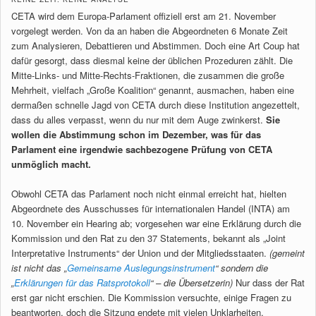
CETA wird dem Europa-Parlament offiziell erst am 21. November
vorgelegt werden. Von da an haben die Abgeordneten 6 Monate Zeit
zum Analysieren, Debattieren und Abstimmen. Doch eine Art Coup hat
dafür gesorgt, dass diesmal keine der üblichen Prozeduren zählt. Die
Mitte-Links- und Mitte-Rechts-Fraktionen, die zusammen die große
Mehrheit, vielfach „Große Koalition“ genannt, ausmachen, haben eine
dermaßen schnelle Jagd von CETA durch diese Institution angezettelt,
dass du alles verpasst, wenn du nur mit dem Auge zwinkerst.
Sie
wollen die Abstimmung schon im Dezember, was für das
Parlament eine irgendwie sachbezogene Prüfung von CETA
unmöglich macht.
Obwohl CETA das Parlament noch nicht einmal erreicht hat, hielten
Abgeordnete des Ausschusses für internationalen Handel (INTA) am
10. November ein Hearing ab; vorgesehen war eine Erklärung durch die
Kommission und den Rat zu den 37 Statements, bekannt als „Joint
Interpretative Instruments“ der Union und der Mitgliedsstaaten.
(gemeint
ist nicht das „
Gemeinsame Auslegungsinstrument
“ sondern die
„
Erklärungen für das Ratsprotokoll
“ – die Übersetzerin)
Nur dass der Rat
erst gar nicht erschien. Die Kommission versuchte, einige Fragen zu
beantworten, doch die Sitzung endete mit vielen Unklarheiten.