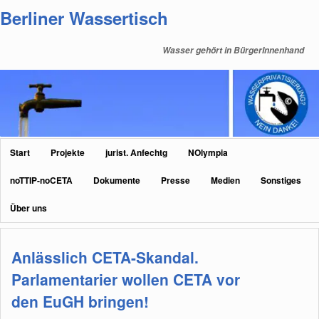
Zum
Zum
Berliner Wassertisch
primären
sekundären
Inhalt
Inhalt
Wasser gehört in BürgerInnenhand
springen
springen
Hauptmenü
Start
Projekte
jurist. Anfechtg
NOlympia
noTTIP-noCETA
Dokumente
Presse
Medien
Sonstiges
Über uns
Anlässlich CETA-Skandal.
Parlamentarier wollen CETA vor
den EuGH bringen!