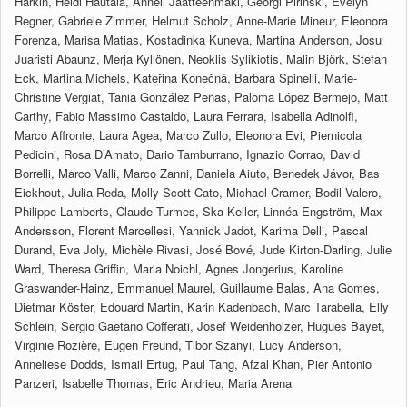
Harkin, Heidi Hautala, Anneli Jäätteenmäki, Georgi Pirinski, Evelyn
Regner, Gabriele Zimmer, Helmut Scholz, Anne-Marie Mineur, Eleonora
Forenza, Marisa Matias, Kostadinka Kuneva, Martina Anderson, Josu
Juaristi Abaunz, Merja Kyllönen, Neoklis Sylikiotis, Malin Björk, Stefan
Eck, Martina Michels, Kateřina Konečná, Barbara Spinelli, Marie-
Christine Vergiat, Tania González Peñas, Paloma López Bermejo, Matt
Carthy, Fabio Massimo Castaldo, Laura Ferrara, Isabella Adinolfi,
Marco Affronte, Laura Agea, Marco Zullo, Eleonora Evi, Piernicola
Pedicini, Rosa D’Amato, Dario Tamburrano, Ignazio Corrao, David
Borrelli, Marco Valli, Marco Zanni, Daniela Aiuto, Benedek Jávor, Bas
Eickhout, Julia Reda, Molly Scott Cato, Michael Cramer, Bodil Valero,
Philippe Lamberts, Claude Turmes, Ska Keller, Linnéa Engström, Max
Andersson, Florent Marcellesi, Yannick Jadot, Karima Delli, Pascal
Durand, Eva Joly, Michèle Rivasi, José Bové, Jude Kirton-Darling, Julie
Ward, Theresa Griffin, Maria Noichl, Agnes Jongerius, Karoline
Graswander-Hainz, Emmanuel Maurel, Guillaume Balas, Ana Gomes,
Dietmar Köster, Edouard Martin, Karin Kadenbach, Marc Tarabella, Elly
Schlein, Sergio Gaetano Cofferati, Josef Weidenholzer, Hugues Bayet,
Virginie Rozière, Eugen Freund, Tibor Szanyi, Lucy Anderson,
Anneliese Dodds, Ismail Ertug, Paul Tang, Afzal Khan, Pier Antonio
Panzeri, Isabelle Thomas, Eric Andrieu, Maria Arena