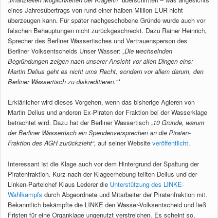
eines Jahresübertrags von rund einer halben Million EUR nicht
überzeugen kann. Für später nachgeschobene Gründe wurde auch vor
falschen Behauptungen nicht zurückgeschreckt. Dazu Rainer Heinrich,
Sprecher des Berliner Wassertisches und Vertrauensperson des
Berliner Volksentscheids Unser Wasser:
„Die wechselnden
Begründungen zeigen nach unserer Ansicht vor allen Dingen eins:
Martin Delius geht es nicht ums Recht, sondern vor allem darum, den
Berliner Wassertisch zu diskreditieren.“*
Erklärlicher wird dieses Vorgehen, wenn das bisherige Agieren von
Martin Delius und anderen Ex-Piraten der Fraktion bei der Wasserklage
betrachtet wird. Dazu hat der Berliner Wassertisch
„10 Gründe, warum
der Berliner Wassertisch ein Spendenversprechen an die Piraten-
Fraktion des AGH zurückzieht“
, auf seiner Website
veröffentlicht
.
Interessant ist die Klage auch vor dem Hintergrund der Spaltung der
Piratenfraktion. Kurz nach der Klageerhebung teilten Delius und der
Linken-Parteichef Klaus Lederer die
Unterstützung des LINKE-
Wahlkampfs
durch Abgeordnete und Mitarbeiter der Piratenfraktion mit.
Bekanntlich bekämpfte die LINKE den Wasser-Volksentscheid und ließ
Fristen für eine Organklage ungenutzt verstreichen. Es scheint so,