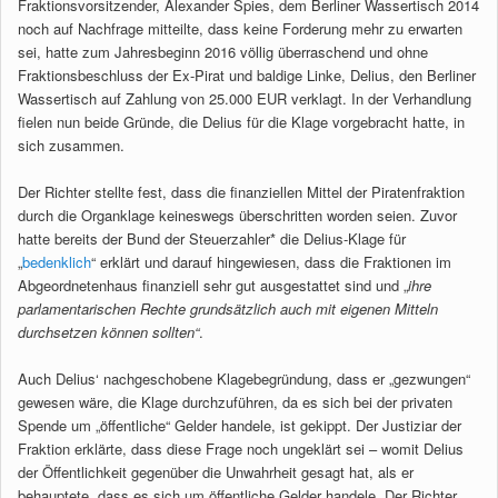
Fraktionsvorsitzender, Alexander Spies, dem Berliner Wassertisch 2014
noch auf Nachfrage mitteilte, dass keine Forderung mehr zu erwarten
sei, hatte zum Jahresbeginn 2016 völlig überraschend und ohne
Fraktionsbeschluss der Ex-Pirat und baldige Linke, Delius, den Berliner
Wassertisch auf Zahlung von 25.000 EUR verklagt. In der Verhandlung
fielen nun beide Gründe, die Delius für die Klage vorgebracht hatte, in
sich zusammen.
Der Richter stellte fest, dass die finanziellen Mittel der Piratenfraktion
durch die Organklage keineswegs überschritten worden seien. Zuvor
hatte bereits der Bund der Steuerzahler* die Delius-Klage für
„
bedenklich
“ erklärt und darauf hingewiesen, dass die Fraktionen im
Abgeordnetenhaus finanziell sehr gut ausgestattet sind und „
ihre
parlamentarischen Rechte grundsätzlich auch mit eigenen Mitteln
durchsetzen können sollten“
.
Auch Delius‘ nachgeschobene Klagebegründung, dass er „gezwungen“
gewesen wäre, die Klage durchzuführen, da es sich bei der privaten
Spende um „öffentliche“ Gelder handele, ist gekippt. Der Justiziar der
Fraktion erklärte, dass diese Frage noch ungeklärt sei – womit Delius
der Öffentlichkeit gegenüber die Unwahrheit gesagt hat, als er
behauptete, dass es sich um öffentliche Gelder handele. Der Richter