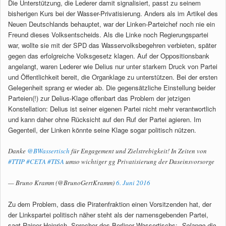
Die Unterstützung, die Lederer damit signalisiert, passt zu seinem
bisherigen Kurs bei der Wasser-Privatisierung. Anders als im Artikel des
Neuen Deutschlands behauptet, war der Linken-Parteichef noch nie ein
Freund dieses Volksentscheids. Als die Linke noch Regierungspartei
war, wollte sie mit der SPD das Wasservolksbegehren verbieten, später
gegen das erfolgreiche Volksgesetz klagen. Auf der Oppositionsbank
angelangt, waren Lederer wie Delius nur unter starkem Druck von Partei
und Öffentlichkeit bereit, die Organklage zu unterstützen. Bei der ersten
Gelegenheit sprang er wieder ab. Die gegensätzliche Einstellung beider
Parteien(!) zur Delius-Klage offenbart das Problem der jetzigen
Konstellation: Delius ist seiner eigenen Partei nicht mehr verantwortlich
und kann daher ohne Rücksicht auf den Ruf der Partei agieren. Im
Gegenteil, der Linken könnte seine Klage sogar politisch nützen.
Danke
@BWassertisch
für Engagement und Zielstrebigkeit! In Zeiten von
#TTIP
#CETA
#TISA
umso wichtiger gg Privatisierung der Daseinsvorsorge
— Bruno Kramm (@BrunoGertKramm)
6. Juni 2016
Zu dem Problem, dass die Piratenfraktion einen Vorsitzenden hat, der
der Linkspartei politisch näher steht als der namensgebenden Partei,
sagt Rainer Heinrich, Sprecher des Berliner Wassertischs:
„Solange die