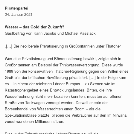
Piratenpartei
24. Januar 2021
Wasser – das Gold der Zukunft?
Gastbeitrag von Karin Jacobs und Michael Passlack
„[…] Die neoliberale Privatisierung in Großbritannien unter Thatcher
Was eine Privatisierung und Börsennotierung bewirkt, zeigte sich in
Großbritannien am Beispiel der Trinkwasserversorgung. Diese wurde
1989 von der konservativen Thatcher-Regierung gegen den Willen eines
Großteils der britischen Bevölkerung privatisiert. […] In der Folge kam
es – in einem der reichsten Länder Europas – zu Szenen wie im
Katastrophengebiet eines Entwicklungslandes: Briten, die ihre
Wasserrechnung nicht mehr bezahlen konnten, mussten auf offener
Straße von Tankwagen versorgt werden. Derweil erlebte der
Börsenhandel von Wasserrechten einen Boom – als die
Spekulationsblase platzte, blieben die Verbraucher auf den im Nirwana
verschwundenen Milliarden sitzen.
Eine in der Zukunft mögliche Labour-Regierung will die