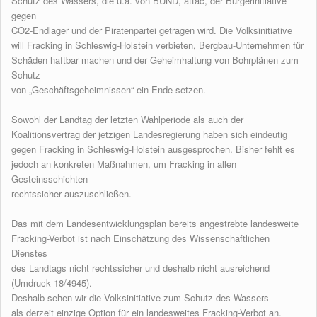
Schutz des Wassers, die u.a. von BUND, attac, der Bürgerinitiative
gegen
CO2-Endlager und der Piratenpartei getragen wird. Die Volksinitiative
will Fracking in Schleswig-Holstein verbieten, Bergbau-Unternehmen für
Schäden haftbar machen und der Geheimhaltung von Bohrplänen zum
Schutz
von „Geschäftsgeheimnissen“ ein Ende setzen.
Sowohl der Landtag der letzten Wahlperiode als auch der
Koalitionsvertrag der jetzigen Landesregierung haben sich eindeutig
gegen Fracking in Schleswig-Holstein ausgesprochen. Bisher fehlt es
jedoch an konkreten Maßnahmen, um Fracking in allen
Gesteinsschichten
rechtssicher auszuschließen.
Das mit dem Landesentwicklungsplan bereits angestrebte landesweite
Fracking-Verbot ist nach Einschätzung des Wissenschaftlichen
Dienstes
des Landtags nicht rechtssicher und deshalb nicht ausreichend
(Umdruck 18/4945).
Deshalb sehen wir die Volksinitiative zum Schutz des Wassers
als derzeit einzige Option für ein landesweites Fracking-Verbot an.