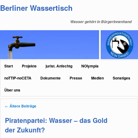
Zum
Zum
Berliner Wassertisch
primären
sekundären
Inhalt
Inhalt
Wasser gehört in BürgerInnenhand
springen
springen
Hauptmenü
Start
Projekte
jurist. Anfechtg
NOlympia
noTTIP-noCETA
Dokumente
Presse
Medien
Sonstiges
Über uns
Beitragsnavigation
←
Ältere Beiträge
Piratenpartei: Wasser – das Gold
der Zukunft?