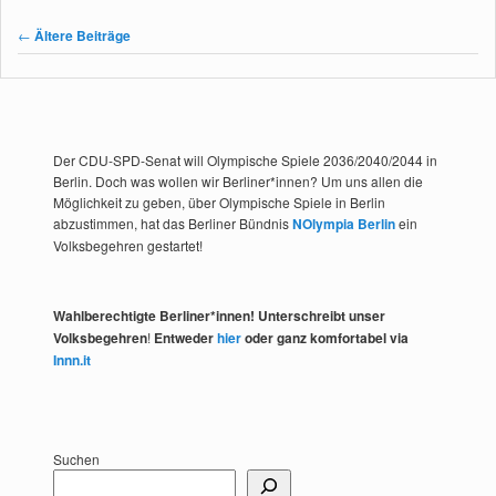
Beitragsnavigation
←
Ältere Beiträge
Der CDU-SPD-Senat will Olympische Spiele 2036/2040/2044 in
Berlin. Doch was wollen wir Berliner*innen? Um uns allen die
Möglichkeit zu geben, über Olympische Spiele in Berlin
abzustimmen, hat das Berliner Bündnis
NOlympia Berlin
ein
Volksbegehren gestartet!
Wahlberechtigte Berliner*innen! Unterschreibt unser
Volksbegehren
!
Entweder
hier
oder ganz komfortabel via
Innn.it
Suchen