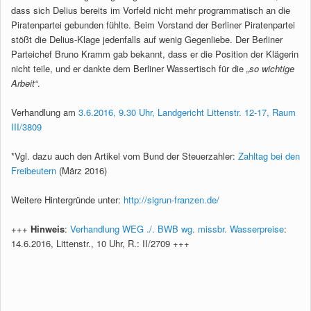
dass sich Delius bereits im Vorfeld nicht mehr programmatisch an die
Piratenpartei gebunden fühlte. Beim Vorstand der Berliner Piratenpartei
stößt die Delius-Klage jedenfalls auf wenig Gegenliebe. Der Berliner
Parteichef Bruno Kramm gab bekannt, dass er die Position der Klägerin
nicht teile, und er dankte dem Berliner Wassertisch für die
„so wichtige
Arbeit“
.
Verhandlung am
3.6.2016, 9.30 Uhr, Landgericht Littenstr. 12-17, Raum
III/3809
*Vgl. dazu auch den Artikel vom Bund der Steuerzahler:
Zahltag bei den
Freibeutern
(März 2016)
Weitere Hintergründe unter:
http://sigrun-franzen.de/
+++
Hinweis
:
Verhandlung WEG ./. BWB wg. missbr. Wasserpreise
:
14.6.2016, Littenstr., 10 Uhr, R.: II/2709 +++