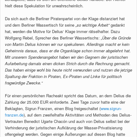
hielt diese Spekulation für unwahrscheinlich.
Da sich auch die Berliner Piratenpartei von der Klage distanziert hat
und dem Berliner Wassertisch für seine
„so wichtige Arbeit“
gedankt
hat, werden die Motive für Delius‘ Klage immer rätselhafter. Dazu
Wolfgang Rebel, Sprecher des Berliner Wassertischs:
„Über die Gründe
von Martin Delius können wir nur spekulieren. Allerdings macht er kein
Geheimnis daraus, dass er die Organklage schon immer abgelehnt hat.
Mit unserem Spendenangebot haben wir den Gegnern der juristischen
Aufarbeitung damals einen dicken Strich durch die Rechnung gemacht.
Das haben einige wohl bis heute nicht verwunden und nutzen die jetzige
Spaltung der Fraktion in Piraten, Ex-Piraten und Linke für politisch
fragwürdige Zwecke.“
Für einen persönlichen Racheakt spricht das Datum, an dem Delius die
Zahlung der 25.000 EUR einforderte. Zwei Tage zuvor hatte eine der
Beklagten, Sigrun Franzen, einen Blog freigeschaltet (
www.sigrun-
franzen.de
), auf dem zweifelhafte Aktivitäten und Methoden des Delius-
Vertrauten Benedict Ugarte Chacón und auch von Delius selbst bei der
Verhinderung der juristischen Aufklärung der Wasser-Privatisierung
offengelegt werden. Gegen einige Äußerungen auf diesen Blog hatte