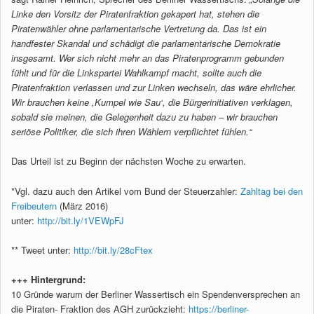
Linke den Vorsitz der Piratenfraktion gekapert hat, stehen die
Piratenwähler ohne parlamentarische Vertretung da. Das ist ein
handfester Skandal und schädigt die parlamentarische Demokratie
insgesamt. Wer sich nicht mehr an das Piratenprogramm gebunden
fühlt und für die Linkspartei Wahlkampf macht, sollte auch die
Piratenfraktion verlassen und zur Linken wechseln, das wäre ehrlicher.
Wir brauchen keine ,Kumpel wie Sau‘, die Bürgerinitiativen verklagen,
sobald sie meinen, die Gelegenheit dazu zu haben – wir brauchen
seriöse Politiker, die sich ihren Wählern verpflichtet fühlen.“
Das Urteil ist zu Beginn der nächsten Woche zu erwarten.
*Vgl. dazu auch den Artikel vom Bund der Steuerzahler:
Zahltag bei den
Freibeutern
(März 2016)
unter:
http://bit.ly/1VEWpFJ
** Tweet unter:
http://bit.ly/28cFtex
+++ Hintergrund:
10 Gründe warum der Berliner Wassertisch ein Spendenversprechen an
die Piraten- Fraktion des AGH zurückzieht:
https://berliner-