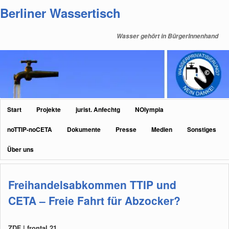
Zum
Zum
Berliner Wassertisch
primären
sekundären
Inhalt
Inhalt
Wasser gehört in BürgerInnenhand
springen
springen
Hauptmenü
Start
Projekte
jurist. Anfechtg
NOlympia
noTTIP-noCETA
Dokumente
Presse
Medien
Sonstiges
Über uns
Freihandelsabkommen TTIP und
CETA – Freie Fahrt für Abzocker?
ZDF | frontal 21