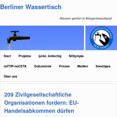
Zum
Zum
Berliner Wassertisch
primären
sekundären
Inhalt
Inhalt
Wasser gehört in BürgerInnenhand
springen
springen
Hauptmenü
Start
Projekte
jurist. Anfechtg
NOlympia
noTTIP-noCETA
Dokumente
Presse
Medien
Sonstiges
Über uns
209 Zivilgesellschaftliche
Organisationen fordern: EU-
Handelsabkommen dürfen