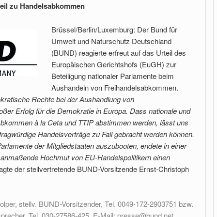
teil zu Handelsabkommen
Brüssel/Berlin/Luxemburg: Der Bund für
Umwelt und Naturschutz Deutschland
(BUND) reagierte erfreut auf das Urteil des
Europäischen Gerichtshofs (EuGH) zur
Beteiligung nationaler Parlamente beim
Aushandeln von Freihandelsabkommen.
okratische Rechte bei der Aushandlung von
roßer Erfolg für die Demokratie in Europa. Dass nationale und
 Abkommen à la Ceta und TTIP abstimmen werden, lässt uns
 fragwürdige Handelsverträge zu Fall gebracht werden können.
rlamente der Mitgliedstaaten auszubooten, endete in einer
er anmaßende Hochmut von EU-Handelspolitikern einen
sagte der stellvertretende BUND-Vorsitzende Ernst-Christoph
olper, stellv. BUND-Vorsitzender, Tel. 0049-172-2903751 bzw.
recher, Tel. 030-27586-425, E-Mail:
presse@bund.net
,