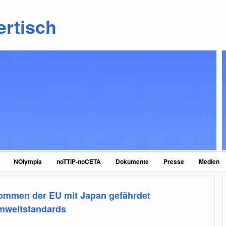
ertisch
NOlympia
noTTIP-noCETA
Dokumente
Presse
Medien
mmen der EU mit Japan gefährdet
mweltstandards