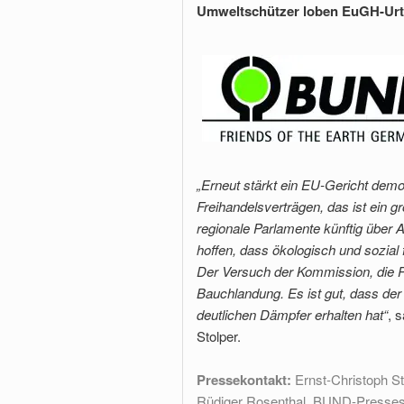
Umweltschützer loben EuGH-Ur
„Erneut stärkt ein EU-Gericht dem
Freihandelsverträgen, das ist ein g
regionale Parlamente künftig über
hoffen, dass ökologisch und sozial
Der Versuch der Kommission, die Pa
Bauchlandung. Es ist gut, dass d
deutlichen Dämpfer erhalten hat“
, 
Stolper.
Pressekontakt:
Ernst-Christoph St
Rüdiger Rosenthal, BUND-Pressesp