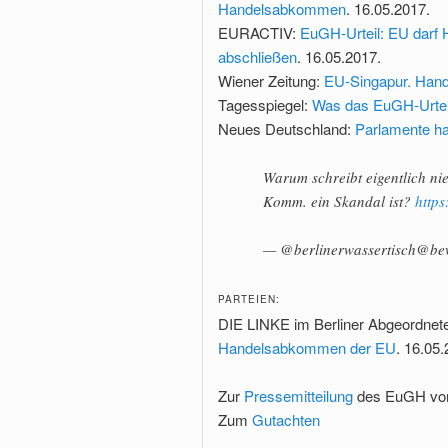
Handelsabkommen
. 16.05.2017.
EURACTIV:
EuGH-Urteil: EU darf 
abschließen
. 16.05.2017.
Wiener Zeitung:
EU-Singapur. Hand
Tagesspiegel:
Was das EuGH-Urteil
Neues Deutschland:
Parlamente ha
Warum schreibt eigentlich n
Komm. ein Skandal ist?
https
— @berlinerwassertisch@be
PARTEIEN:
DIE LINKE im Berliner Abgeordne
Handelsabkommen der EU
. 16.05.
Zur
Pressemitteilung
des EuGH vom
Zum
Gutachten