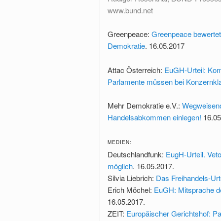
www.bund.net
Greenpeace:
Greenpeace bewerte
Demokratie
. 16.05.2017
Attac Österreich:
EuGH-Urteil: Kom
Parlamente müssen bei Konzernkl
Mehr Demokratie e.V.:
Wegweisende
Handelsabkommen einlegen!
16.05
MEDIEN:
Deutschlandfunk:
EugH-Urteil. Vet
möglich
. 16.05.2017.
Silvia Liebrich:
Das Freihandels-Urte
Erich Möchel:
EuGH: Mitsprache de
16.05.2017.
ZEIT:
Europäischer Gerichtshof: P