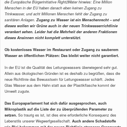
die Europäische Bürgerinitiative Right2Water hinwies: Eine Million
Menschen in der EU haben danach eben keinen Zugang zu
Trinkwasser, und acht Millionen Menschen fehlt der Zugang zu
sanitären Anlagen.
Zugang zu Wasser ist ein Menschenrecht – und
dieses wollen wir Grüne auch in der neuen Trinkwasserrichtlinie
verankert sehen. Leider hat die Mehrheit der anderen Fraktionen
dieses Ansinnen nicht komplett unterstützt.
Ob kostenloses Wasser im Restaurant oder Zugang zu sauberem
Wasser an öffentlichen Plätzen: Das bleibt weiter nicht garantiert.
In der EU ist die Qualität des Leitungswassers überwiegend sehr gut.
Allein aus ökologischen Gründen ist es deshalb zu begrüßen, dass die
neue Richtlinie das Bewusstsein für Leitungswasser schärft. Jedes
Glas Wasser aus dem Hahn statt aus der Plastikflasche kommt der
Umwelt zugute.
Das Europaparlament hat sich dafür ausgesprochen, auch
Mikroplastik auf die Liste der zu überprüfenden Parameter zu
setzen.
So traurig es ist, ist dies eine erforderliche Konsequenz des
Lebenstils unserer Wegwerfgesellschaft.
Auch andere Schadstoffe
wie Blei bekommen mit der neuen Richtlinie strengere Grenzwerte