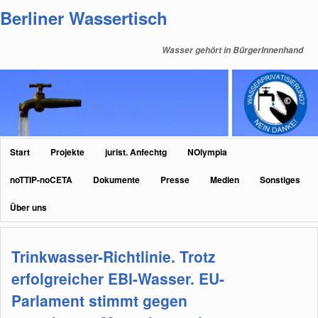
Zum
Zum
Berliner Wassertisch
primären
sekundären
Inhalt
Inhalt
Wasser gehört in BürgerInnenhand
springen
springen
Hauptmenü
Start
Projekte
jurist. Anfechtg
NOlympia
noTTIP-noCETA
Dokumente
Presse
Medien
Sonstiges
Über uns
Trinkwasser-Richtlinie. Trotz
erfolgreicher EBI-Wasser. EU-
Parlament stimmt gegen