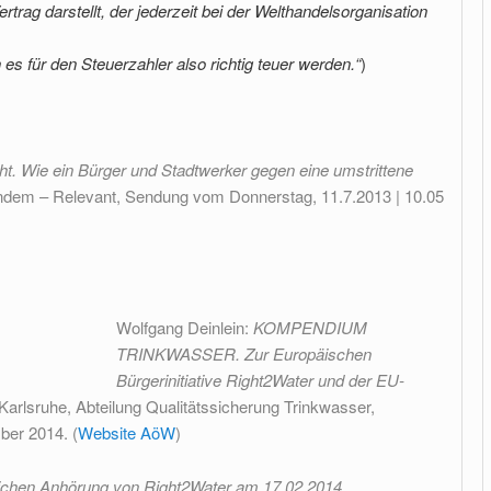
rtrag darstellt, der jederzeit bei der Welthandelsorganisation
n es für den Steuerzahler also
richtig teuer werden.“
)
ht
. Wie ein Bürger und Stadtwerker gegen eine umstrittene
ndem – Relevant, Sendung vom Donnerstag, 11.7.2013 | 10.05
Wolfgang Deinlein:
KOMPENDIUM
TRINKWASSER. Zur Europäischen
Bürgerinitiative Right2Water
und der EU-
arlsruhe, Abteilung Qualitäts
sicherung Trinkwasser,
ber 2014. (
Website AöW
)
tlichen Anhörung von Right2Water am 17.02.2014