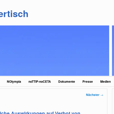
ertisch
NOlympia
noTTIP-noCETA
Dokumente
Presse
Medien
Nächster
→
iche Auswirkungen auf Verbot von