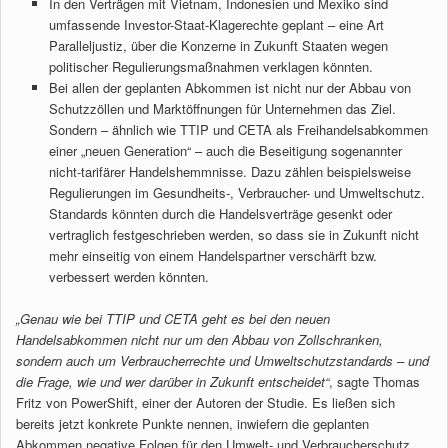
In den Verträgen mit Vietnam, Indonesien und Mexiko sind
umfassende Investor-Staat-Klagerechte geplant – eine Art
Paralleljustiz, über die Konzerne in Zukunft Staaten wegen
politischer Regulierungsmaßnahmen verklagen könnten.
Bei allen der geplanten Abkommen ist nicht nur der Abbau von
Schutzzöllen und Marktöffnungen für Unternehmen das Ziel.
Sondern – ähnlich wie TTIP und CETA als Freihandelsabkommen
einer „neuen Generation“ – auch die Beseitigung sogenannter
nicht-tarifärer Handelshemmnisse. Dazu zählen beispielsweise
Regulierungen im Gesundheits-, Verbraucher- und Umweltschutz.
Standards könnten durch die Handelsverträge gesenkt oder
vertraglich festgeschrieben werden, so dass sie in Zukunft nicht
mehr einseitig von einem Handelspartner verschärft bzw.
verbessert werden könnten.
„Genau wie bei TTIP und CETA geht es bei den neuen
Handelsabkommen nicht nur um den Abbau von Zollschranken,
sondern auch um Verbraucherrechte und Umweltschutzstandards – und
die Frage, wie und wer darüber in Zukunft entscheidet“
, sagte Thomas
Fritz von PowerShift, einer der Autoren der Studie. Es ließen sich
bereits jetzt konkrete Punkte nennen, inwiefern die geplanten
Abkommen negative Folgen für den Umwelt- und Verbraucherschutz,