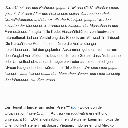
„Die EU hat aus den Protesten gegen TTIP und CETA offenbar nichts
gelernt. Auf dem Altar des Freihandels sollen Verbraucherschutz,
Umweltstandards und demokratische Prinzipien geopfert werden –
zulasten der Menschen in Europa und zulasten der Menschen in den
Partnerländern“
, sagte Thilo Bode, Geschäftsführer von foodwatch
International, bei der Vorstellung des Reports am Mittwoch in Brüssel.
Die Europäische Kommission müsse die Verhandlungen
sofort beenden. Bei den geplanten Abkommen gehe es nicht nur um
den Wegfall von Zöllen. Es bestehe die reale Gefahr, dass Verbraucher-
oder Umweltschutzstandards abgesenkt oder auf einem niedrigen
Niveau festgeschrieben würden, so Thilo Bode.
„Wir sind nicht gegen
Handel – aber Handel muss den Menschen dienen, und nicht einseitig
den Interessen von Konzernen.“
Der Report
„Handel um jeden Preis?“
(
pdf
) wurde von der
Organisation
PowerShift
im Auftrag von
foodwatch
erstellt und
untersucht fünf EU-Handelsabkommen, die bisher kaum im Fokus der
Öffentlichkeit stehen: mit Japan, Vietnam, Indonesien und Mexiko