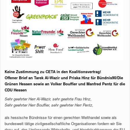
Keine Zustimmung zu CETA in den Koalitionsvertrag!
Offener Brief an Tarek Al-Wazir und Priska Hinz für Bündnis90/Die
Grünen Hessen sowie an Volker Bouffier und Manfred Pentz für die
CDU Hessen
Sehr geehrter Herr Al-Wazir, sehr geehrte Frau Hinz,
Sehr geehrter Herr Bouffier, sehr geehrter Herr Pentz,
als hessische Bündnisse für einen gerechten Welthandel sowie als
bundesweit tätige zivilgesellschaftliche Organisationen fordern wir Sie
dazu auf, das Umfassende Wirtschafts- und Handelsabkommen der EU