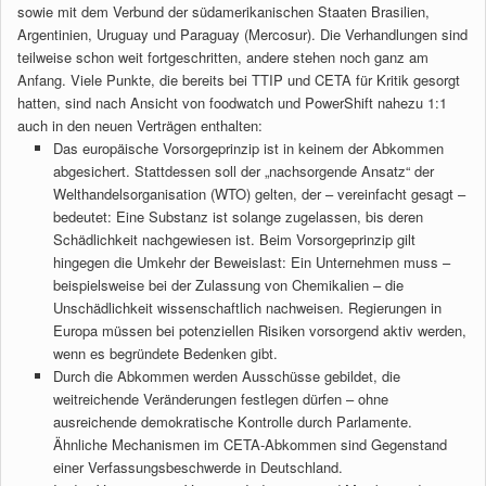
sowie mit dem Verbund der südamerikanischen Staaten Brasilien,
Argentinien, Uruguay und Paraguay (Mercosur). Die Verhandlungen sind
teilweise schon weit fortgeschritten, andere stehen noch ganz am
Anfang. Viele Punkte, die bereits bei TTIP und CETA für Kritik gesorgt
hatten, sind nach Ansicht von foodwatch und PowerShift nahezu 1:1
auch in den neuen Verträgen enthalten:
Das europäische Vorsorgeprinzip ist in keinem der Abkommen
abgesichert. Stattdessen soll der „nachsorgende Ansatz“ der
Welthandelsorganisation (WTO) gelten, der – vereinfacht gesagt –
bedeutet: Eine Substanz ist solange zugelassen, bis deren
Schädlichkeit nachgewiesen ist. Beim Vorsorgeprinzip gilt
hingegen die Umkehr der Beweislast: Ein Unternehmen muss –
beispielsweise bei der Zulassung von Chemikalien – die
Unschädlichkeit wissenschaftlich nachweisen. Regierungen in
Europa müssen bei potenziellen Risiken vorsorgend aktiv werden,
wenn es begründete Bedenken gibt.
Durch die Abkommen werden Ausschüsse gebildet, die
weitreichende Veränderungen festlegen dürfen – ohne
ausreichende demokratische Kontrolle durch Parlamente.
Ähnliche Mechanismen im CETA-Abkommen sind Gegenstand
einer Verfassungsbeschwerde in Deutschland.