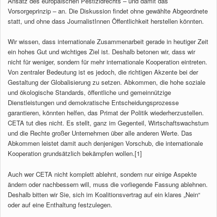
Ansatz des europäischen Pestizidrechts – und damit das
Vorsorgeprinzip – an. Die Diskussion findet ohne gewählte Abgeordnete
statt, und ohne dass JournalistInnen Öffentlichkeit herstellen könnten.
Wir wissen, dass internationale Zusammenarbeit gerade in heutiger Zeit
ein hohes Gut und wichtiges Ziel ist. Deshalb betonen wir, dass wir
nicht für weniger, sondern für mehr internationale Kooperation eintreten.
Von zentraler Bedeutung ist es jedoch, die richtigen Akzente bei der
Gestaltung der Globalisierung zu setzen. Abkommen, die hohe soziale
und ökologische Standards, öffentliche und gemeinnützige
Dienstleistungen und demokratische Entscheidungsprozesse
garantieren, könnten helfen, das Primat der Politik wiederherzustellen.
CETA tut dies nicht. Es stellt, ganz im Gegenteil, Wirtschaftswachstum
und die Rechte großer Unternehmen über alle anderen Werte. Das
Abkommen leistet damit auch denjenigen Vorschub, die internationale
Kooperation grundsätzlich bekämpfen wollen.[1]
Auch wer CETA nicht komplett ablehnt, sondern nur einige Aspekte
ändern oder nachbessern will, muss die vorliegende Fassung ablehnen.
Deshalb bitten wir Sie, sich im Koalitionsvertrag auf ein klares „Nein“
oder auf eine Enthaltung festzulegen.