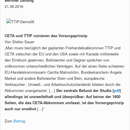
Berliner Zeitung
21.06.2016
CETA und TTIP ruinieren das Vorsorgeprinzip
Von Stefan Sauer
„Man muss bezüglich der geplanten Freihandelsabkommen TTIP und
CETA zwischen der EU und den USA sowie mit Kanada mittlerweile
den Eindruck gewinnen, Befürworter und Gegner sprächen von
vollkommen unterschiedlichen Verträgen. Auf der einen Seite schwören
EU-Handelskommissarin Cecilia Malmström, Bundeskanzlerin Angela
Merkel und andere Befürworter Stein und Bein, europäische
Verbraucher-, Umwelt-, und Arbeitsschutzstandards blieben durch die
Abkommen unangetastet. […]
Der zentrale Befund der Studie [
pdf
]
allerdings ist unzweifelhaft und überprüfbar: Auf keiner der 1600
Seiten, die das CETA-Abkommen umfasst, ist das Vorsorgeprinzip
auch nur erwähnt
.[…]“
Zum
Beitrag