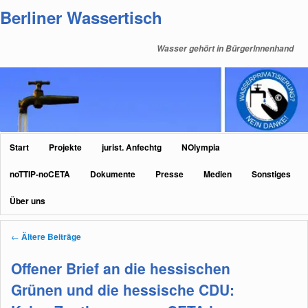
Zum
Zum
Berliner Wassertisch
primären
sekundären
Inhalt
Inhalt
Wasser gehört in BürgerInnenhand
springen
springen
Hauptmenü
Start
Projekte
jurist. Anfechtg
NOlympia
noTTIP-noCETA
Dokumente
Presse
Medien
Sonstiges
Über uns
Beitragsnavigation
←
Ältere Beiträge
Offener Brief an die hessischen
Grünen und die hessische CDU: