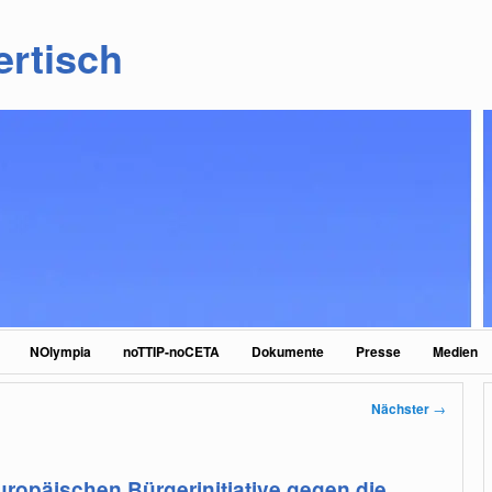
ertisch
NOlympia
noTTIP-noCETA
Dokumente
Presse
Medien
Nächster
→
Europäischen Bürgerinitiative gegen die