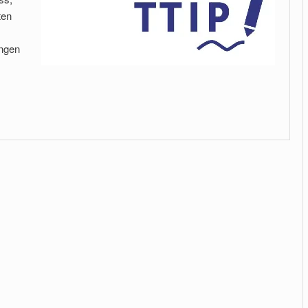
ten
ungen