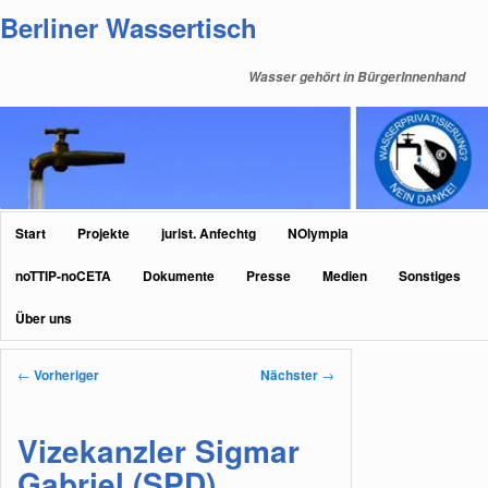
Zum
Berliner Wassertisch
primären
Inhalt
Wasser gehört in BürgerInnenhand
springen
Hauptmenü
Start
Projekte
jurist. Anfechtg
NOlympia
noTTIP-noCETA
Dokumente
Presse
Medien
Sonstiges
Über uns
Beitragsnavigation
←
Vorheriger
Nächster
→
Vizekanzler Sigmar
Gabriel (SPD)