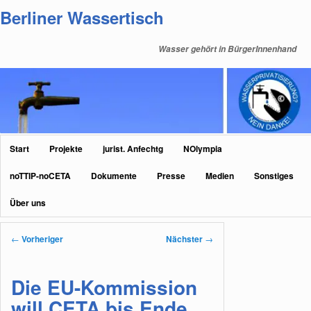
Zum
Berliner Wassertisch
primären
Inhalt
Wasser gehört in BürgerInnenhand
springen
Hauptmenü
Start
Projekte
jurist. Anfechtg
NOlympia
noTTIP-noCETA
Dokumente
Presse
Medien
Sonstiges
Über uns
Beitragsnavigation
←
Vorheriger
Nächster
→
Die EU-Kommission
will CETA bis Ende