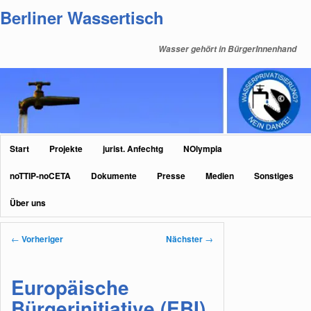
Zum
Berliner Wassertisch
primären
Inhalt
Wasser gehört in BürgerInnenhand
springen
Hauptmenü
Start
Projekte
jurist. Anfechtg
NOlympia
noTTIP-noCETA
Dokumente
Presse
Medien
Sonstiges
Über uns
Beitragsnavigation
←
Vorheriger
Nächster
→
Europäische
Bürgerinitiative (EBI)