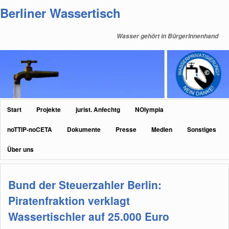
Zum
Zum
Berliner Wassertisch
primären
sekundären
Inhalt
Inhalt
Wasser gehört in BürgerInnenhand
springen
springen
Hauptmenü
Start
Projekte
jurist. Anfechtg
NOlympia
noTTIP-noCETA
Dokumente
Presse
Medien
Sonstiges
Über uns
Bund der Steuerzahler Berlin:
Piratenfraktion verklagt
Wassertischler auf 25.000 Euro