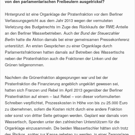
von den parlamentarischen Freibeutern ausgetrickst?
Hintergrund ist eine Organklage der Piratenfraktion vor dem Berliner
Verfassungsgericht aus dem Jahr 2013 wegen der vermuteten
Verletzung des Budgetrechts im Zuge des Rückkaufs der RWE-Anteile
an den Berliner Wasserbetrieben. Auch der
Bund der Steuerzahler
Berlin
hatte die Aktion damals bei einer gemeinsamen Pressekonferenz
unterstützt. An ersten Gesprächen zu einer Organklage durch
Parlamentsfraktionen hatten damals auf Betreiben des Wassertischs
neben der Piratenfraktion auch die Fraktionen der Linken und der
Grünen teilgenommen.
Nachdem die Grünenfraktion abgesprungen war und bei der
Piratenfraktion die Finanzierung angeblich ungeklärt gewesen sei,
hatten sich Franzen und Rebel im April 2013 gegenüber der Berliner
Piratenfraktion auf einem – laut Rebel – von dieser vorformulierten
Schreiben verpflichtet, Prozesskosten in Höhe von bis zu 25.000 Euro
zu übernehmen, sofern die Kosten nicht durch eine andere Fraktion
oder sonst von dritter Seite getragen werden. Geplant war damals vom
Wassertisch, Spenden unter den zahlreichen Unterstützern für die
Organklage einzusammeln. Die beiden Wassertischler hätten sich trotz
des Risikos, später zur Kasse gebeten zu werden, in einer Zwangslage