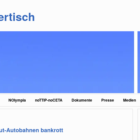
ertisch
NOlympia
noTTIP-noCETA
Dokumente
Presse
Medien
aut-Autobahnen bankrott