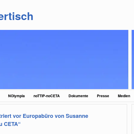
ertisch
NOlympia
noTTIP-noCETA
Dokumente
Presse
Medien
iert vor Europabüro von Susanne
zu CETA“