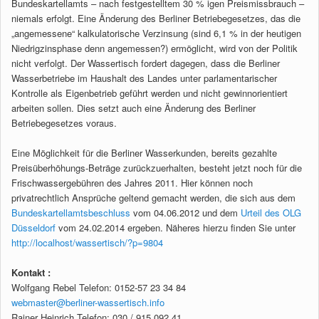
Bundeskartellamts – nach festgestelltem 30 % igen Preismissbrauch –
niemals erfolgt. Eine Änderung des Berliner Betriebegesetzes, das die
„angemessene“ kalkulatorische Verzinsung (sind 6,1 % in der heutigen
Niedrigzinsphase denn angemessen?) ermöglicht, wird von der Politik
nicht verfolgt. Der Wassertisch fordert dagegen, dass die Berliner
Wasserbetriebe im Haushalt des Landes unter parlamentarischer
Kontrolle als Eigenbetrieb geführt werden und nicht gewinnorientiert
arbeiten sollen. Dies setzt auch eine Änderung des Berliner
Betriebegesetzes voraus.
Eine Möglichkeit für die Berliner Wasserkunden, bereits gezahlte
Preisüberhöhungs-Beträge zurückzuerhalten, besteht jetzt noch für die
Frischwassergebühren des Jahres 2011. Hier können noch
privatrechtlich Ansprüche geltend gemacht werden, die sich aus dem
Bundeskartellamtsbeschluss
vom 04.06.2012 und dem
Urteil des OLG
Düsseldorf
vom 24.02.2014 ergeben. Näheres hierzu finden Sie unter
http://localhost/wassertisch/?p=9804
Kontakt :
Wolfgang Rebel Telefon: 0152-57 23 34 84
webmaster@berliner-wassertisch.info
Rainer Heinrich Telefon: 030 / 915 092 41