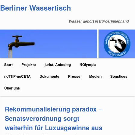
Zum
Zum
Berliner Wassertisch
primären
sekundären
Inhalt
Inhalt
Wasser gehört in BürgerInnenhand
springen
springen
Hauptmenü
Start
Projekte
jurist. Anfechtg
NOlympia
noTTIP-noCETA
Dokumente
Presse
Medien
Sonstiges
Über uns
Rekommunalisierung paradox –
Senatsverordnung sorgt
weiterhin für Luxusgewinne aus