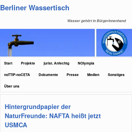
Zum
Zum
Berliner Wassertisch
primären
sekundären
Inhalt
Inhalt
Wasser gehört in BürgerInnenhand
springen
springen
Hauptmenü
Start
Projekte
jurist. Anfechtg
NOlympia
noTTIP-noCETA
Dokumente
Presse
Medien
Sonstiges
Über uns
Hintergrundpapier der
NaturFreunde: NAFTA heißt jetzt
USMCA