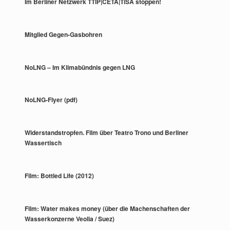
Im Berliner Netzwerk TTIP|CETA|TiSA stoppen!
Mitglied Gegen-Gasbohren
NoLNG – Im Klimabündnis gegen LNG
NoLNG-Flyer (pdf)
Widerstandstropfen. Film über Teatro Trono und Berliner
Wassertisch
Film: Bottled Life (2012)
Film: Water makes money (über die Machenschaften der
Wasserkonzerne Veolia / Suez)