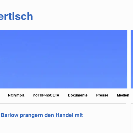
ertisch
NOlympia
noTTIP-noCETA
Dokumente
Presse
Medien
Barlow prangern den Handel mit