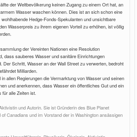
 Hälfte der Weltbevölkerung keinen Zugang zu einem Ort hat, an
 warmem Wasser waschen können. Dies ist an sich schon eine
ass wohlhabende Hedge-Fonds-Spekulanten und unsichtbare
en Wasserpreis zu ihrem eigenen Vorteil zu erhöhen, ist völlig
erden.
rsammlung der Vereinten Nationen eine Resolution
rd, dass sauberes Wasser und sanitäre Einrichtungen
Der Schritt, Wasser an der Wall Street zu verwerten, bedroht
fährdet Milliarden.
ll in allen Regierungen die Vermarktung von Wasser und seinen
nen und anerkennen, dass Wasser ein öffentliches Gut und ein
̈r alle Zeiten ist.
tivistin und Autorin. Sie ist Gründerin des Blue Planet
il of Canadians und im Vorstand der in Washington ansässigen
nnte Umweltführerin, Physikerin, Ökologin, Aktivistin,