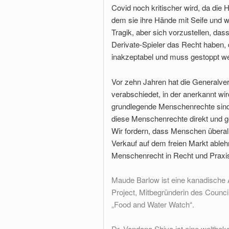
Covid noch kritischer wird, da die
dem sie ihre Hände mit Seife und
Tragik, aber sich vorzustellen, d
Derivate-Spieler das Recht haben, d
inakzeptabel und muss gestoppt w
Vor zehn Jahren hat die Generalve
verabschiedet, in der anerkannt wi
grundlegende Menschenrechte sind. 
diese Menschenrechte direkt und ge
Wir fordern, dass Menschen übera
Verkauf auf dem freien Markt ableh
Menschenrecht in Recht und Praxis fu
Maude Barlow ist eine kanadische Ak
Project, Mitbegründerin des Counc
„Food and Water Watch“.
Dr. Vandana Shiva ist eine weltbeka