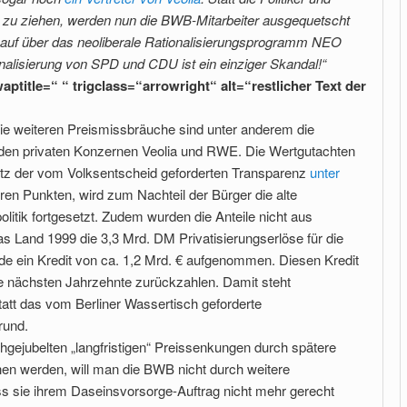
t zu ziehen, werden nun die BWB-Mitarbeiter ausgequetscht
auf über das neoliberale Rationalisierungsprogramm NEO
lisierung von SPD und CDU ist ein einziger Skandal!“
ptitle=“ “ trigclass=“arrowright“ alt=“restlicher Text der
 die weiteren Preismissbräuche sind unter anderem die
n den privaten Konzernen Veolia und RWE. Die Wertgutachten
rotz der vom Volksentscheid geforderten Transparenz
unter
deren Punkten, wird zum Nachteil der Bürger die alte
tik fortgesetzt. Zudem wurden die Anteile nicht aus
s Land 1999 die 3,3 Mrd. DM Privatisie­rungserlöse für die
e ein Kredit von ca. 1,2 Mrd. € aufgenommen. Die­sen Kredit
 nächsten Jahrzehnte zurückzahlen. Damit steht
att das vom Berliner Wassertisch geforderte
rund.
hgejubelten „langfristigen“ Preissenkungen durch spätere
hen werden, will man die BWB nicht durch weitere
ass sie ihrem Daseinsvorsorge-Auftrag nicht mehr gerecht