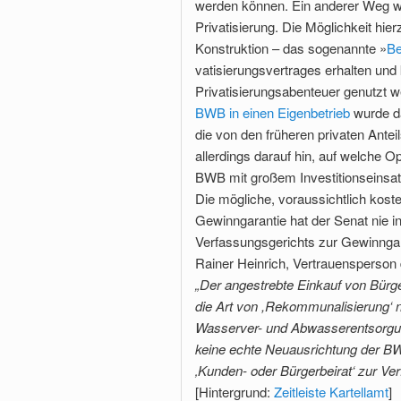
werden können. Ein anderer Weg wär
Privatisierung. Die Möglichkeit hierz
Konstruktion – das sogenannte »
Be
vatisierungsvertrages erhalten und
Privatisierungsabenteuer genutzt 
BWB in einen Eigenbetrieb
wurde da
die von den früheren privaten Ante
allerdings darauf hin, auf welche Op
BWB mit großem Investitionseinsat
Die mögliche, voraussichtlich kos
Gewinn­garantie hat der Senat nie i
Verfassungsgerichts zur Gewinngara
Rainer Heinrich, Vertrauensperson
„Der angestrebte Einkauf von Bürger
die Art von ,Rekommunalisierung‘ n
Wasserver- und Abwasserentsorgung
keine echte Neuaus­richtung der BWB
‚Kunden- oder Bürgerbeirat‘ zur Ve
[Hintergrund:
Zeitleiste Kartellamt
]