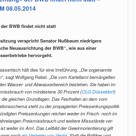
 08.05.2014
er BWB findet nicht statt
ssitzung verspricht Senator Nußbaum niedrigere
sche Neuausrichtung der BWB“, wie aus einer
sserbetriebe hervorgeht.
assertisch hält dies für eine Irreführung.
„Die sogenannte
n“
, sagt Wolfgang Rebel.
„Die vom Kartellamt bemängelten
r den Wasser- und Abwasserbereich bestehen. Sie haben im
­missbrauch von mindestens 30 Prozent (
OLG Düsseldorf
)
n die gleichen Grund­lagen. Das Festhalten an dem vom
tionsschema steht zu der propagier­ten Preissenkungspolitik
kündigten Preissenkungen reichen weder im Frisch- noch im
jahrelangen Preismissbrauch und weitere Missstände ver­
t weiter im Amt. Das Leitbild der Gewinnorientierung gilt
 sogar noch
ein Vertreter von Veolia
. Statt die Politiker und