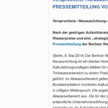
PRESSEMITTEILUNG VOM
Versprochene »Neuausrichtung« d
Nach der gestrigen Aufsichtsrat
Wasserpreise und eine „strategi
Pressemitteilung
der Berliner Wa
(Berlin, 8. Mai 2014) Der Berliner W
Neuausrich­tung ist ein blanker Hoh
Kalkulationsgrundlagen bleiben fü
Trinkwasserbereich zu einem Preis
geführt. Im Abwasserbereich gelte
Bundeskartellamt monierten Kalkula
in völligem Widerspruch. Die ange
Abwasserbereich aus. Die für den 
antwortliche Unternehmensführung is
nach wie vor. Im Aufsichtsrat sitzt