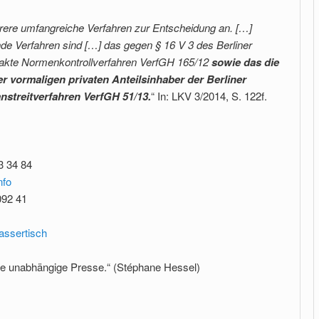
ere umfangreiche Verfahren zur Entscheidung an. […]
de Verfahren sind […] das gegen § 16 V 3 des Berliner
rakte Normenkontrollverfahren VerfGH 165/12
sowie das die
er vormaligen privaten Anteilsinhaber der Berliner
nstreitverfahren VerfGH 51/13.
“ In: LKV 3/2014, S. 122f.
3 34 84
nfo
092 41
assertisch
ne unabhängige Presse.“ (Stéphane Hessel)