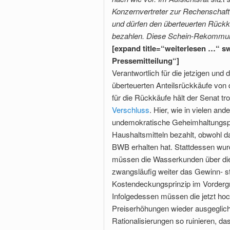
Konzernvertreter zur Rechen­schaf
und dürfen den überteuerten Rückk
bezahlen. Diese Schein-Rekommuna
[expand title=“weiterlesen …“ swa
Pressemitteilung“]
Verantwortlich für die jetzigen und
überteuerten An­teilsrückkäufe vo
für die Rückkäufe hält der Senat t
Verschluss
. Hier, wie in vielen an
undemokratische Geheimhaltungspoli
Haushaltsmitteln bezahlt, obwohl da
BWB erhalten hat. Stattdessen wurd
müssen die Wasserkunden über die
zwangsläufig weiter das Gewinn- st
Kostendeckungsprinzip im Vorderg
Infolgedessen müssen die jetzt hoc
Preiserhöhun­gen wieder ausgeglic
Rationalisierungen so ruinieren, d