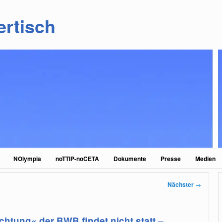
ertisch
NOlympia
noTTIP-noCETA
Dokumente
Presse
Medien
Nächster
→
htung« der BWB findet nicht statt –