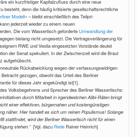
e ein kurz­fristiger Kapitalzufluss durch eine neue
u besteht, denn die häufig kriti­sierte gesellschaftsrechtliche
rliner Modell
« – bleibt einschließlich des Teilpri­
 kann jederzeit wieder zu einem neuen
werden. Die vom Wassertisch geforderte
Umwandlung der
gegen bis­lang nicht umgesetzt. Die Vertragsverlängerung für
ilseignern RWE und Veolia eingesetzten Vorstände deutet
tion der Senat spekuliert. In der Zwischenzeit wird die Braut
z aufgehübscht.
tenneutrale Rückabwicklung wegen der verfassungswidrigen
n Betracht gezogen, obwohl das Urteil des Berliner
ntie für dieses Jahr angekündigt ist[1].
 des Volksbegehrens und Sprecher des Berliner Wassertischs:
initiativen durch Mitarbeit in irgendwelchen Alibi-Räten bringt
icht einer effektiven, bürgernahen und kostengünstigen
 näher. Hier handelt es sich um reinen Populismus! Solange
 stattfindet, wird der Berliner Wassertisch nicht für einen
rfügung stehen.“
[Vgl. dazu
Rede
Rainer Heinrich]