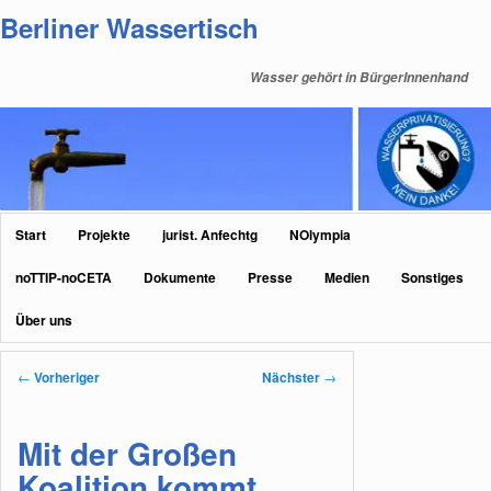
Zum
Berliner Wassertisch
primären
Inhalt
Wasser gehört in BürgerInnenhand
springen
Hauptmenü
Start
Projekte
jurist. Anfechtg
NOlympia
noTTIP-noCETA
Dokumente
Presse
Medien
Sonstiges
Über uns
Beitragsnavigation
←
Vorheriger
Nächster
→
Mit der Großen
Koalition kommt