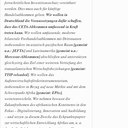
fortschrittlichen Investitionsschutz vereinbart
worden. Dies muss auch für künftige
Handelsabkommen gelten.
Wir wollen in
Deutschland die Voraussetzungen dafür schaffen,
dass das CETA-Abkommen umfassend in Kraft
treten kann.
Wir wollen umfassende, moderne
bilaterale Freihandelsabkommen mit Drittstaaten
insbesondere im asiatisch-pazifischen Raum
[gemeint
u.a.: JEFTA]
und Lateinamerika
[gemeint u.a.:
Mercosur-Abkommen]
abschließen und unterstützen
gleichzeitig das Ziel einer weiteren Vertiefung der
transatlantischen Wirtschaftsbeziehungen
[gemeint:
TTIP reloaded]
. Wir wollen das
Außenwirtschaftsförderinstrumentarium,
insbesondere in Bezug auf neue Märkte und mit dem
Schwerpunkt Afrika
[gemeint: EPAs],
weiterentwickeln. Wir nehmen bewusst die
Zukunftsthemen des afrikanischen Kontinents in den
Fokus – Digitalisierung, Innovation und Ausbildung
– und setzen zu diesem Zwecke das Eckpunktepapier
zur wirtschaftlichen Entwicklung Afrikas um, u. a.