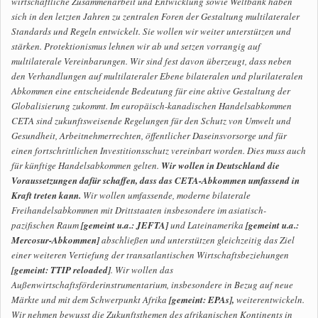
wirtschaftliche Zusammenarbeit und Entwicklung sowie Weltbank haben
sich in den letzten Jahren zu zentralen Foren der Gestaltung multilateraler
Standards und Regeln entwickelt. Sie wollen wir weiter unterstützen und
stärken. Protektionismus lehnen wir ab und setzen vorrangig auf
multilaterale Vereinbarungen. Wir sind fest davon überzeugt, dass neben
den Verhandlungen auf multilateraler Ebene bilateralen und plurilateralen
Abkommen eine entscheidende Bedeutung für eine aktive Gestaltung der
Globalisierung zukommt. Im europäisch-kanadischen Handelsabkommen
CETA sind zukunftsweisende Regelungen für den Schutz von Umwelt und
Gesundheit, Arbeitnehmerrechten, öffentlicher Daseinsvorsorge und für
einen fortschrittlichen Investitionsschutz vereinbart worden. Dies muss auch
für künftige Handelsabkommen gelten.
Wir wollen in Deutschland die
Voraussetzungen dafür schaffen, dass das CETA-Abkommen umfassend in
Kraft treten kann.
Wir wollen umfassende, moderne bilaterale
Freihandelsabkommen mit Drittstaaten insbesondere im asiatisch-
pazifischen Raum
[gemeint u.a.: JEFTA]
und Lateinamerika
[gemeint u.a.:
Mercosur-Abkommen]
abschließen und unterstützen gleichzeitig das Ziel
einer weiteren Vertiefung der transatlantischen Wirtschaftsbeziehungen
[gemeint: TTIP reloaded]
. Wir wollen das
Außenwirtschaftsförderinstrumentarium, insbesondere in Bezug auf neue
Märkte und mit dem Schwerpunkt Afrika
[gemeint: EPAs],
weiterentwickeln.
Wir nehmen bewusst die Zukunftsthemen des afrikanischen Kontinents in