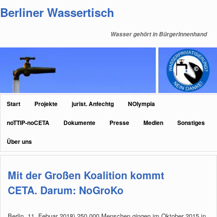
Zum
Zum
Berliner Wassertisch
primären
sekundären
Inhalt
Inhalt
Wasser gehört in BürgerInnenhand
springen
springen
Hauptmenü
Start
Projekte
jurist. Anfechtg
NOlympia
noTTIP-noCETA
Dokumente
Presse
Medien
Sonstiges
Über uns
Mit der Großen Koalition kommt
CETA. Darum: NoGroKo
Berlin, 11. Febuar 2018) 250.000 Menschen gingen im Oktober 2015 in