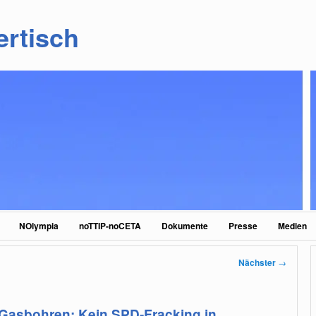
ertisch
NOlympia
noTTIP-noCETA
Dokumente
Presse
Medien
Nächster
→
 Gasbohren: Kein SPD-Fracking in