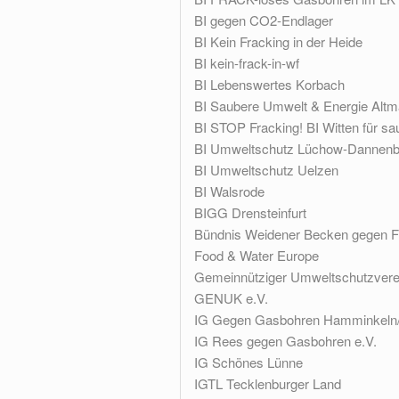
BI gegen CO2-Endlager
BI Kein Fracking in der Heide
BI kein-frack-in-wf
BI Lebenswertes Korbach
BI Saubere Umwelt & Energie Altm
BI STOP Fracking! BI Witten für s
BI Umweltschutz Lüchow-Dannenbe
BI Umweltschutz Uelzen
BI Walsrode
BIGG Drensteinfurt
Bündnis Weidener Becken gegen F
Food & Water Europe
Gemeinnütziger Umweltschutzverei
GENUK e.V.
IG Gegen Gasbohren Hamminkeln/
IG Rees gegen Gasbohren e.V.
IG Schönes Lünne
IGTL Tecklenburger Land