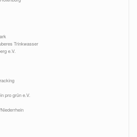
ark
auberes Trinkwasser
rg e.V.
racking
n pro grün e.V.
Niederrhein