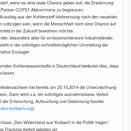
 darf, wenn es eine reale Chance geben soll, die Erwärmung
s Pariser COP21 Abkommens zu begrenzen.
 Ausstieg aus der Kohlenstoff-Verbrennung nach den neuesten
n vollzogen sein, wenn die Menschheit noch eine Chance auf
mfeld in der Zukunft bewahren möchte.
nder, besonders aber für emissionsintensive Industrieländer,
steht in der sofortigen schnellstmöglichen Umstellung der
rative Erzeuger
rdernden Kohlenwasserstoffe in Deutschland bedeutet dies, dass
 müssen.
Niedersachsen hat bereits am 20.10.2014 die Unterzeichnung
en. Darin wird u.a. ein sofortiges ausnahmsloses Verbot
i der Erforschung, Aufsuchung und Gewinnung fossiler
tion-korbach.org
).
hluss „Den Widerstand aus Korbach in die Politik tragen“
s Fracking-Verbot geboten ist: