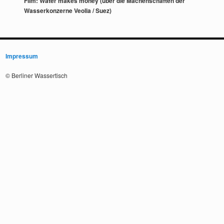
Film: Water makes money (über die Machenschaften der
Wasserkonzerne Veolia / Suez)
Impressum
© Berliner Wassertisch