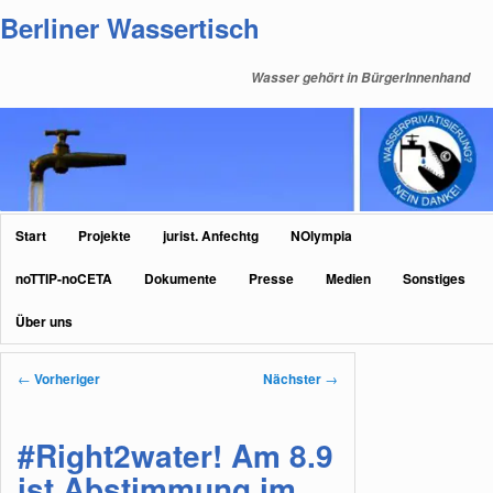
Zum
Berliner Wassertisch
primären
Inhalt
Wasser gehört in BürgerInnenhand
springen
Hauptmenü
Start
Projekte
jurist. Anfechtg
NOlympia
noTTIP-noCETA
Dokumente
Presse
Medien
Sonstiges
Über uns
Beitragsnavigation
←
Vorheriger
Nächster
→
#Right2water! Am 8.9
ist Abstimmung im