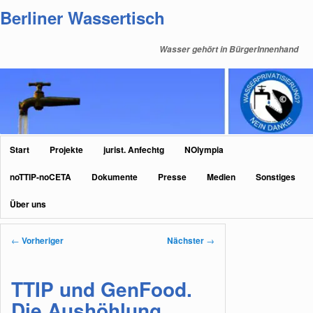
Zum
Berliner Wassertisch
primären
Inhalt
Wasser gehört in BürgerInnenhand
springen
Hauptmenü
Start
Projekte
jurist. Anfechtg
NOlympia
noTTIP-noCETA
Dokumente
Presse
Medien
Sonstiges
Über uns
Beitragsnavigation
←
Vorheriger
Nächster
→
TTIP und GenFood.
Die Aushöhlung