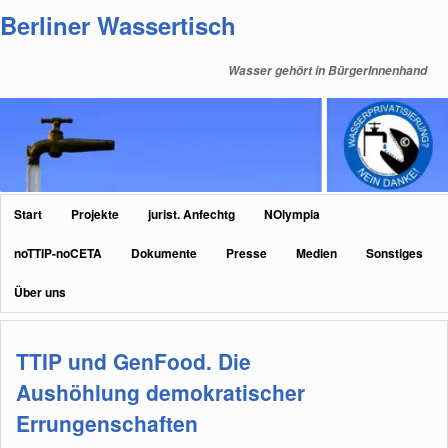
Zum
Zum
Berliner Wassertisch
primären
sekundären
Inhalt
Inhalt
Wasser gehört in BürgerInnenhand
springen
springen
Hauptmenü
Start
Projekte
jurist. Anfechtg
NOlympia
noTTIP-noCETA
Dokumente
Presse
Medien
Sonstiges
Über uns
TTIP und GenFood. Die
Aushöhlung demokratischer
Errungenschaften