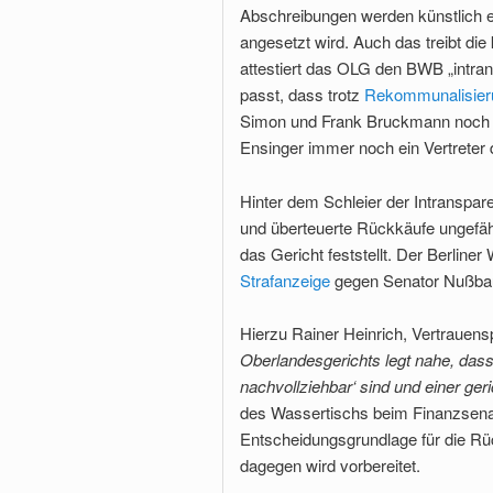
Abschreibungen werden künstlich e
angesetzt wird. Auch das treibt di
attestiert das OLG den BWB „intra
passt, dass trotz
Rekommunalisier
Simon und Frank Bruckmann noch im
Ensinger immer noch ein Vertreter 
Hinter dem Schleier der Intranspar
und überteuerte Rückkäufe ungefä
das Gericht feststellt. Der Berline
Strafanzeige
gegen Senator Nußbau
Hierzu Rainer Heinrich, Vertraue
Oberlandesgerichts legt nahe, dass
nachvollziehbar‘ sind und einer ger
des Wassertischs beim Finanzsenato
Entscheidungsgrundlage für die R
dagegen wird vorbereitet.