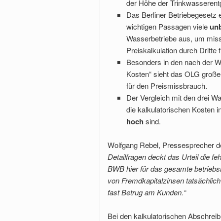
der Höhe der Trinkwasserentg
Das Berliner Betriebegesetz e
wichtigen Passagen viele
unb
Wasserbetriebe aus, um miss­
Preiskalkulation durch Dritte fi
Besonders in den nach der W
Kosten“ sieht das OLG große 
für den Preismissbrauch.
Der Vergleich mit den drei 
die kalkulatorischen Kosten i
hoch
sind.
Wolfgang Rebel, Pressesprecher des
Detailfragen deckt das Urteil die f
BWB hier für das gesamte betriebsn
von Fremdkapitalzinsen tatsächlic
fast Betrug am Kunden.“
Bei den kalkulatorischen Abschrei