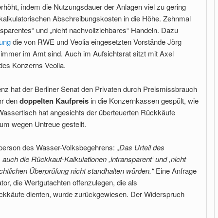
rhöht, indem die Nutzungsdauer der Anlagen viel zu gering
e kalkulatorischen Abschreibungskosten in die Höhe. Zehnmal
nsparentes“ und „nicht nachvollziehbares“ Handeln. Dazu
ung
die von RWE und Veolia eingesetzten Vorstände Jörg
mer im Amt sind. Auch im Aufsichtsrat sitzt mit Axel
des Konzerns Veolia.
enz hat der Berliner Senat den Privaten durch Preismissbrauch
hr den
doppelten Kaufpreis
in die Konzernkassen gespült, wie
r Wassertisch hat angesichts der überteuerten Rückkäufe
m wegen Untreue gestellt.
nsperson des Wasser-Volksbegehrens:
„Das Urteil des
 auch die Rückkauf-Kalkulationen ,intransparent‘ und ,nicht
ichtlichen Überprüfung nicht standhalten würden.“
Eine Anfrage
r, die Wertgutachten offenzulegen, die als
ückkäufe dienten, wurde zurückgewiesen. Der Widerspruch