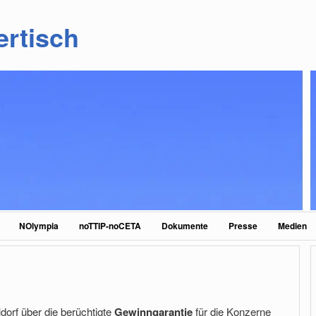
ertisch
NOlympia
noTTIP-noCETA
Dokumente
Presse
Medien
orf über die berüchtigte
Gewinngarantie
für die Konzerne