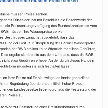
 Wasserbetriebe müssen Preise senken
etriebe müssen Preise senken
sgerichts Düsseldorf hat mit Beschluss die Beschwerde der
gen die Preissenkungsverfügung des Bundeskartellamtes vom
e BWB müssen ihre Wasserpreise senken.
nes Beschlusses zunächst ausgeführt, dass das
fassung der BWB zur Überprüfung der Berliner Wasserpreise
preise der BWB stellten keine öffentlich-rechtliche Gebühren,
ar. Dies ergebe sich bereits aus dem Umstand, dass die BWB
d nicht etwa Gebühren erhebe. An der durch dieses Handeln
chtsform müssten sie sich festhalten lassen.
tion ihrer Preise auf für sie zwingende landesgesetzliche
ht zur Begründung überdurchschnittlich hoher Preise
chenden Landesgesetze ließen durchaus die Festsetzung der
eren Preise zu.
lte Weg zur Feststellung einer Preisüberhöhung durch