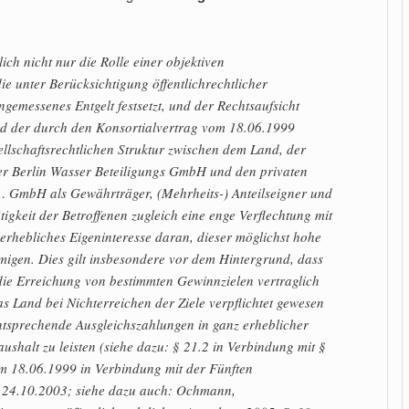
ch nicht nur die Rolle einer objektiven
e unter Berücksichtigung öffentlichrechtlicher
gemessenes Entgelt festsetzt, und der Rechtsaufsicht
nd der durch den Konsortialvertrag vom 18.06.1999
llschaftsrechtlichen Struktur zwischen dem Land, der
er Berlin Wasser Beteiligungs GmbH und den privaten
GmbH als Gewährträger, (Mehrheits-) Anteilseigner und
ätigkeit der Betroffenen zugleich eine enge Verflechtung mit
 erhebliches Eigeninteresse daran, dieser möglichst hohe
migen. Dies gilt insbesondere vor dem Hintergrund, dass
die Erreichung von bestimmten Gewinnzielen vertraglich
s Land bei Nichterreichen der Ziele verpflichtet gewesen
ntsprechende Ausgleichszahlungen in ganz erheblicher
shalt zu leisten (siehe dazu: § 21.2 in Verbindung mit §
m 18.06.1999 in Verbindung mit der Fünften
24.10.2003; siehe dazu auch: Ochmann,