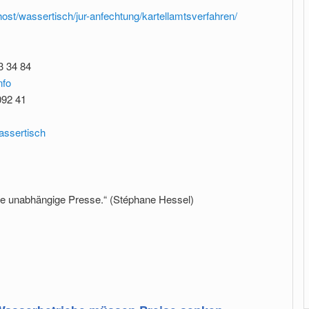
lhost/wassertisch/jur-anfechtung/kartellamtsverfahren/
3 34 84
nfo
092 41
assertisch
ne unabhängige Presse.“ (Stéphane Hessel)