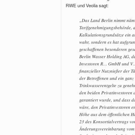
RWE und Veolia sagt:
„Das Land Berlin nimmt nämli
Tarifgenehmigungsbehörde, di
Kalkulationsgrundsätze ein an
wahr, sondern es hat aufgru
geschaffenen besonderen gese
Berlin Wasser Holding AG, d
Investoren R… GmbH und V… 
finanzieller Nutznießer der T
der Betroffenen und ein ganz
Trinkwasserentgelte zu geneh
den beiden Privatinvestoren 
garantiert wurde, und dass da
wäre, den Privatinvestoren e
Höhe aus dem öffentlichen Hau
23 des Konsortialvertrags vo
Änderungsvereinbarung vom 