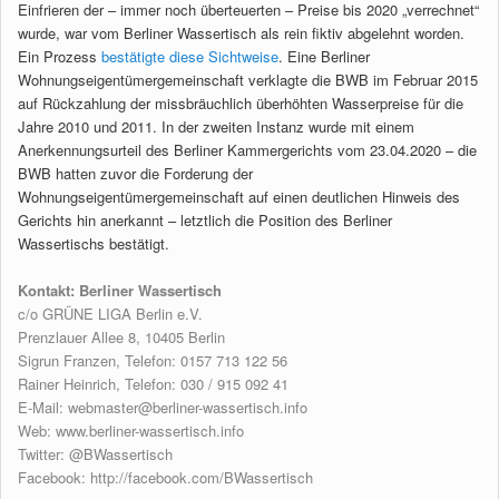
Einfrieren der – immer noch überteuerten – Preise bis 2020 „verrechnet“
wurde, war vom Berliner Wassertisch als rein fiktiv abgelehnt worden.
Ein Prozess
bestätigte diese Sichtweise
. Eine Berliner
Wohnungseigentümergemeinschaft verklagte die BWB im Februar 2015
auf Rückzahlung der missbräuchlich überhöhten Wasserpreise für die
Jahre 2010 und 2011. In der zweiten Instanz wurde mit einem
Anerkennungsurteil des Berliner Kammergerichts vom 23.04.2020 – die
BWB hatten zuvor die Forderung der
Wohnungseigentümergemeinschaft auf einen deutlichen Hinweis des
Gerichts hin anerkannt – letztlich die Position des Berliner
Wassertischs bestätigt.
Kontakt: Berliner Wassertisch
c/o GRÜNE LIGA Berlin e.V.
Prenzlauer Allee 8, 10405 Berlin
Sigrun Franzen, Telefon: 0157 713 122 56
Rainer Heinrich, Telefon: 030 / 915 092 41
E-Mail:
webmaster@berliner-wassertisch.info
Web:
www.berliner-wassertisch.info
Twitter:
@BWassertisch
Facebook:
http://facebook.com/BWassertisch