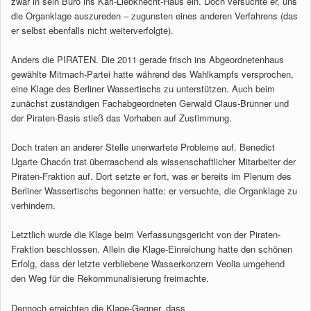
zwar in sein Büro ins Karl-Liebknecht-Haus ein. Doch versuchte er, uns
die Organklage auszureden – zugunsten eines anderen Verfahrens (das
er selbst ebenfalls nicht weiterverfolgte).
Anders die PIRATEN. Die 2011 gerade frisch ins Abgeordnetenhaus
gewählte Mitmach-Partei hatte während des Wahlkampfs versprochen,
eine Klage des Berliner Wassertischs zu unterstützen. Auch beim
zunächst zuständigen Fachabgeordneten Gerwald Claus-Brunner und
der Piraten-Basis stieß das Vorhaben auf Zustimmung.
Doch traten an anderer Stelle unerwartete Probleme auf. Benedict
Ugarte Chacón trat überraschend als wissenschaftlicher Mitarbeiter der
Piraten-Fraktion auf. Dort setzte er fort, was er bereits im Plenum des
Berliner Wassertischs begonnen hatte: er versuchte, die Organklage zu
verhindern.
Letztlich wurde die Klage beim Verfassungsgericht von der Piraten-
Fraktion beschlossen. Allein die Klage-Einreichung hatte den schönen
Erfolg, dass der letzte verbliebene Wasserkonzern Veolia umgehend
den Weg für die Rekommunalisierung freimachte.
Dennoch erreichten die Klage-Gegner, dass