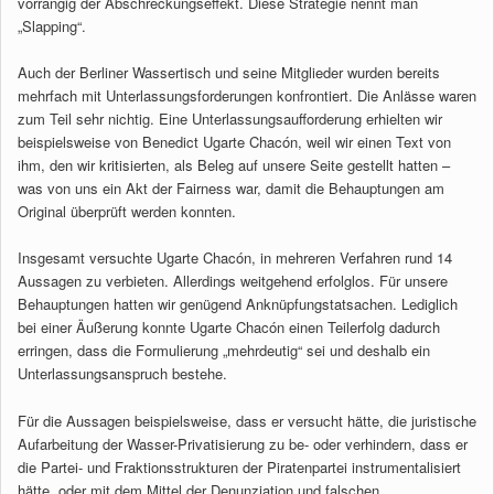
vorrangig der Abschreckungseffekt. Diese Strategie nennt man
„Slapping“.
Auch der Berliner Wassertisch und seine Mitglieder wurden bereits
mehrfach mit Unterlassungsforderungen konfrontiert. Die Anlässe waren
zum Teil sehr nichtig. Eine Unterlassungsaufforderung erhielten wir
beispielsweise von Benedict Ugarte Chacón, weil wir einen Text von
ihm, den wir kritisierten, als Beleg auf unsere Seite gestellt hatten –
was von uns ein Akt der Fairness war, damit die Behauptungen am
Original überprüft werden konnten.
Insgesamt versuchte Ugarte Chacón, in mehreren Verfahren rund 14
Aussagen zu verbieten. Allerdings weitgehend erfolglos. Für unsere
Behauptungen hatten wir genügend Anknüpfungstatsachen. Lediglich
bei einer Äußerung konnte Ugarte Chacón einen Teilerfolg dadurch
erringen, dass die Formulierung „mehrdeutig“ sei und deshalb ein
Unterlassungsanspruch bestehe.
Für die Aussagen beispielsweise, dass er versucht hätte, die juristische
Aufarbeitung der Wasser-Privatisierung zu be- oder verhindern, dass er
die Partei- und Fraktionsstrukturen der Piratenpartei instrumentalisiert
hätte, oder mit dem Mittel der Denunziation und falschen