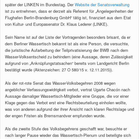
später der LINKEN im Bundestag. Der
Website der Senatsverwaltung
ist zu entnehmen, dass er derzeit als Referent für „Angelegenheiten der
Flughafen Berlin-Brandenburg GmbH“ tätig ist, finanziert aus dem Etat
von Kultur- und Europasenator Dr. Klaus Lederer (LINKE).
Sein Name ist auf der Liste der Vortragenden besonders brisant, da er
dem Berliner Wassertisch bekannt ist als eine Person, die versuchte,
die juristische Aufarbeitung der Teilprivatisierung der BWB nach dem
Wasser-Volksentscheid zu behindern (eine Aussage, deren Zulässigkeit
aufgrund von „Anknüpfungstatsachen“ bereits vom Landgericht Berlin
bestätigt wurde (Aktenzeichen: 27 O 580/15 v. 12.11.2015)).
Als der rot-rote Senat das Wasser-Volksbegehren 2008 wegen
angeblicher Verfassungswidrigkeit verbot, vertrat Ugarte Chacón nach
Aussage damaliger Wassertisch-Mitglieder eine Gruppe, die vor einer
Klage gegen das Verbot erst eine Rechtsbeurteilung einholen wollte,
was von anderen aufgrund der ihrer Ansicht nach klaren Rechtslage und
der engen Fristen als Bremsmanöver empfunden wurde.
Als die zweite Stufe des Volksbegehrens geschafft war, besuchte er
nach langer Pause wieder das Wassertisch-Plenum und beteiligte sich