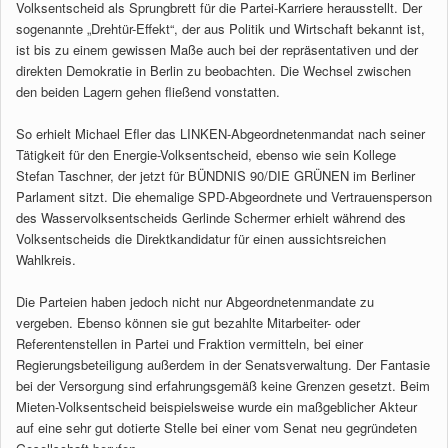
Volksentscheid als Sprungbrett für die Partei-Karriere herausstellt. Der
sogenannte „Drehtür-Effekt“, der aus Politik und Wirtschaft bekannt ist,
ist bis zu einem gewissen Maße auch bei der repräsentativen und der
direkten Demokratie in Berlin zu beobachten. Die Wechsel zwischen
den beiden Lagern gehen fließend vonstatten.
So erhielt Michael Efler das LINKEN-Abgeordnetenmandat nach seiner
Tätigkeit für den Energie-Volksentscheid, ebenso wie sein Kollege
Stefan Taschner, der jetzt für BÜNDNIS 90/DIE GRÜNEN im Berliner
Parlament sitzt. Die ehemalige SPD-Abgeordnete und Vertrauensperson
des Wasservolksentscheids Gerlinde Schermer erhielt während des
Volksentscheids die Direktkandidatur für einen aussichtsreichen
Wahlkreis.
Die Parteien haben jedoch nicht nur Abgeordnetenmandate zu
vergeben. Ebenso können sie gut bezahlte Mitarbeiter- oder
Referentenstellen in Partei und Fraktion vermitteln, bei einer
Regierungsbeteiligung außerdem in der Senatsverwaltung. Der Fantasie
bei der Versorgung sind erfahrungsgemäß keine Grenzen gesetzt. Beim
Mieten-Volksentscheid beispielsweise wurde ein maßgeblicher Akteur
auf eine sehr gut dotierte Stelle bei einer vom Senat neu gegründeten