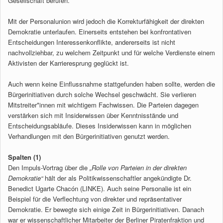
Gesellschaft berufen.
Mit der Personalunion wird jedoch die Korrekturfähigkeit der direkten
Demokratie unterlaufen. Einerseits entstehen bei konfrontativen
Entscheidungen Interessenkonflikte, andererseits ist nicht
nachvollziehbar, zu welchem Zeitpunkt und für welche Verdienste einem
Aktivisten der Karrieresprung geglückt ist.
Auch wenn keine Einflussnahme stattgefunden haben sollte, werden die
Bürgerinitiativen durch solche Wechsel geschwächt. Sie verlieren
Mitstreiter*innen mit wichtigem Fachwissen. Die Parteien dagegen
verstärken sich mit Insiderwissen über Kenntnisstände und
Entscheidungsabläufe. Dieses Insiderwissen kann in möglichen
Verhandlungen mit den Bürgerinitiativen genutzt werden.
Spalten (1)
Den Impuls-Vortrag über die
„Rolle von Parteien in der direkten
Demokratie“
hält der als Politikwissenschaftler angekündigte Dr.
Benedict Ugarte Chacón (LINKE). Auch seine Personalie ist ein
Beispiel für die Verflechtung von direkter und repräsentativer
Demokratie. Er bewegte sich einige Zeit in Bürgerinitiativen. Danach
war er wissenschaftlicher Mitarbeiter der Berliner Piratenfraktion und