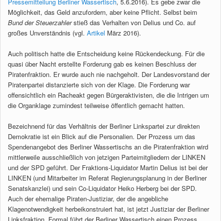
Pressemitteilung Berliner Wassertisch
, 5.6.2016). Es gebe zwar die
Möglichkeit, das Geld anzufordern, aber keine Pflicht. Selbst beim
Bund der Steuerzahler
stieß das Verhalten von Delius und Co. auf
großes Unverständnis (vgl.
Artikel
März 2016).
Auch politisch hatte die Entscheidung keine Rückendeckung. Für die
quasi über Nacht erstellte Forderung gab es keinen Beschluss der
Piratenfraktion. Er wurde auch nie nachgeholt. Der Landesvorstand der
Piratenpartei distanzierte sich von der Klage. Die Forderung war
offensichtlich ein Racheakt gegen Bürgeraktivisten, die die Intrigen um
die Organklage zumindest teilweise öffentlich gemacht hatten.
Bezeichnend für das Verhältnis der Berliner Linkspartei zur direkten
Demokratie ist ein Blick auf die Personalien. Der Prozess um das
Spendenangebot des Berliner Wassertischs an die Piratenfraktion wird
mittlerweile ausschließlich von jetzigen Parteimitgliedern der LINKEN
und der SPD geführt. Der Fraktions-Liquidator Martin Delius ist bei der
LINKEN (und Mitarbeiter im Referat Regierungsplanung in der Berliner
Senatskanzlei) und sein Co-Liquidator Heiko Herberg bei der SPD.
Auch der ehemalige Piraten-Justiziar, der die angebliche
Klagenotwendigkeit herbeikonstruiert hat, ist jetzt Justiziar der Berliner
Linksfraktion. Formal führt der Berliner Wassertisch einen Prozess