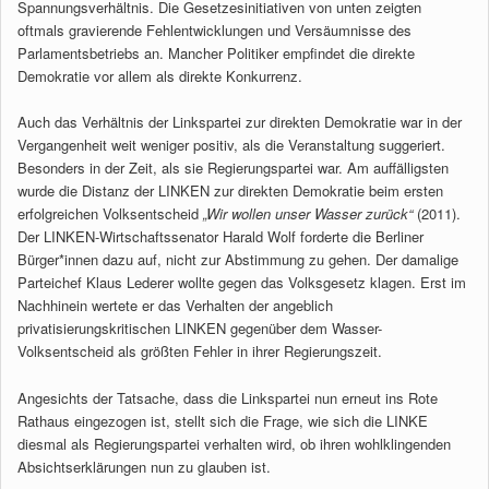
Spannungsverhältnis. Die Gesetzesinitiativen von unten zeigten
oftmals gravierende Fehlentwicklungen und Versäumnisse des
Parlamentsbetriebs an. Mancher Politiker empfindet die direkte
Demokratie vor allem als direkte Konkurrenz.
Auch das Verhältnis der Linkspartei zur direkten Demokratie war in der
Vergangenheit weit weniger positiv, als die Veranstaltung suggeriert.
Besonders in der Zeit, als sie Regierungspartei war. Am auffälligsten
wurde die Distanz der LINKEN zur direkten Demokratie beim ersten
erfolgreichen Volksentscheid
„Wir wollen unser Wasser zurück“
(2011).
Der LINKEN-Wirtschaftssenator Harald Wolf forderte die Berliner
Bürger*innen dazu auf, nicht zur Abstimmung zu gehen. Der damalige
Parteichef Klaus Lederer wollte gegen das Volksgesetz klagen. Erst im
Nachhinein wertete er das Verhalten der angeblich
privatisierungskritischen LINKEN gegenüber dem Wasser-
Volksentscheid als größten Fehler in ihrer Regierungszeit.
Angesichts der Tatsache, dass die Linkspartei nun erneut ins Rote
Rathaus eingezogen ist, stellt sich die Frage, wie sich die LINKE
diesmal als Regierungspartei verhalten wird, ob ihren wohlklingenden
Absichtserklärungen nun zu glauben ist.