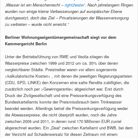
,Wasser ist ein Menschenrecht –
right2water
‘. Nach jahrelangem Ringen
wurden nun einige kleine Verbesserungen auf europäischer Ebene
durchgesetzt, doch das Ziel – Privatisierungen der Wasserversorgung
zu verbieten – wurde nicht erreicht.“
Berliner Wohnungseigentümergemeinschaft siegt vor dem
Kammergericht Berlin
Unter der Betriebsführung von RWE und Veolia stiegen die
Wasserpreise zwischen 1999 und 2012 um ca. 30% über denen
vergleichbarer Städte. Preistreiber waren vor allem sogenannte
>kalkulatorische Kosten< , mit denen die jeweiligen Regierungsparteien
(CDU, SPD, LINKE) den Konzernen eine satte Rendite zubilligten, die
zusätzlich noch per >Gewinngarantie< abgesichert war. Erst durch
Druck der Zivilgesellschaft und eine Preissenkungsverfügung des
Bundeskartellamts konnte der Preismissbrauch beim Trinkwasser
beendet werden. Allerdings betraf die Preissenkungsverfügung weder
die Abwasserpreise, die nicht überprüft wurden, noch die Jahre
zwischen 2009 und 2011, in denen rund 170 Millionen EUR zuviel
abgerechnet wurden. Ein „Deal“ zwischen Kartellamt und BWB, bei dem
der Verzicht auf Schadensersatz für diesen Zeitraum mit einem