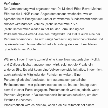
Verflechten
Die Veranstaltung wird organisiert von Dr. Michael Efler. Bevor Michael
Efler für die LINKE in das Abgeordnetenhaus wechselte, war er
Sprecher beim Energietisch und er ist weiterhin
Bundesvorsitzender
im
Bundesvorstand
des Vereins „Mehr Demokratie e.V.“.
„Mehr Demokratie“ wiederum hat bei der Formulierung des
Volksentscheid-Retten-Gesetzes mitgewirkt und stellte auch eine der
Vertrauenspersonen. Die allzu enge Verflechtung zwischen direkter und
repräsentativer Demokratie ist jedoch bislang ein kaum beachtetes
grundsätzliches Problem.
Während in der Theorie zumeist eine klare Trennung zwischen Politik
und Zivilgesellschaft angenommen wird, zeichnet die Praxis ein
anderes Bild. Es gibt kaum eine Volksentscheids-Initiative, in der nicht
auch zahlreiche Mitglieder der Parteien mitwirken. Eine
Parteimitgliedschaft bedeutet nicht automatisch parteiliche
Einflussnahme – wer politisch interessiert ist, hat sich häufig auch
einmal in einer Partei engagiert. Problematisch wird es jedoch, wenn
Parteien Mitglieder in Volksentscheids-Initiativen schicken, um dort
Einfluss zu nehmen.
Problematisch wird es ebenso, wenn sich die Mitarbeit bei einem