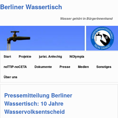
Zum
Zum
Berliner Wassertisch
primären
sekundären
Inhalt
Inhalt
Wasser gehört in BürgerInnenhand
springen
springen
Hauptmenü
Start
Projekte
jurist. Anfechtg
NOlympia
noTTIP-noCETA
Dokumente
Presse
Medien
Sonstiges
Über uns
Pressemitteilung Berliner
Wassertisch: 10 Jahre
Wasservolksentscheid