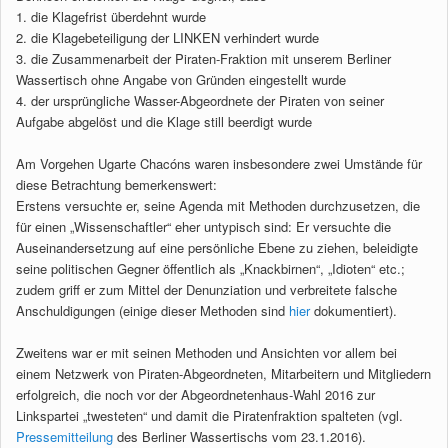
1. die Klagefrist überdehnt wurde
2. die Klagebeteiligung der LINKEN verhindert wurde
3. die Zusammenarbeit der Piraten-Fraktion mit unserem Berliner
Wassertisch ohne Angabe von Gründen eingestellt wurde
4. der ursprüngliche Wasser-Abgeordnete der Piraten von seiner
Aufgabe abgelöst und die Klage still beerdigt wurde
Am Vorgehen Ugarte Chacóns waren insbesondere zwei Umstände für
diese Betrachtung bemerkenswert:
Erstens versuchte er, seine Agenda mit Methoden durchzusetzen, die
für einen „Wissenschaftler“ eher untypisch sind: Er versuchte die
Auseinandersetzung auf eine persönliche Ebene zu ziehen, beleidigte
seine politischen Gegner öffentlich als „Knackbirnen“, „Idioten“ etc.;
zudem griff er zum Mittel der Denunziation und verbreitete falsche
Anschuldigungen (einige dieser Methoden sind
hier
dokumentiert).
Zweitens war er mit seinen Methoden und Ansichten vor allem bei
einem Netzwerk von Piraten-Abgeordneten, Mitarbeitern und Mitgliedern
erfolgreich, die noch vor der Abgeordnetenhaus-Wahl 2016 zur
Linkspartei „twesteten“ und damit die Piratenfraktion spalteten (vgl.
Pressemitteilung
des Berliner Wassertischs vom 23.1.2016).